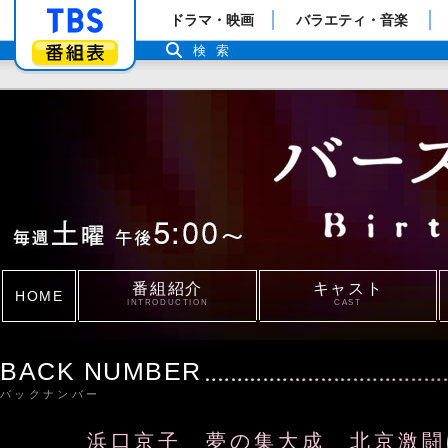
「TBSテレビ」トップページ
ドラマ・映画
バラエティ・音楽
番組表
検索
番組紹介
キャスト
HOME
INTRODUCTION
CAST
BACK NUMBER
バックナンバー
浜口京子 夢の集大成 北京激闘