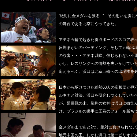
“絶対に金メダルを獲る─” その思いを胸に
の舞台である北京にやってきた。
アテネ五輪で起きた得点ボードのスコア表示
反則まがいのバッティング、そして五輪出
の誤審・・・アテネ以降、信じられない不
かし、レスリングへの情熱を失いかけてい
応えるべく、浜口は北京五輪への出場権を
日本から駆けつけた総勢60人の応援団が見
ルキナと対決。浜口を研究しつくしていた
が、延長戦の末、勝利の女神は浜口に微笑
け、ブラジルの選手に圧巻のフォール勝ち
金メダルまであと2つ。絶対に負けられな
地元中国の王。しかし浜口は第一ピリオド