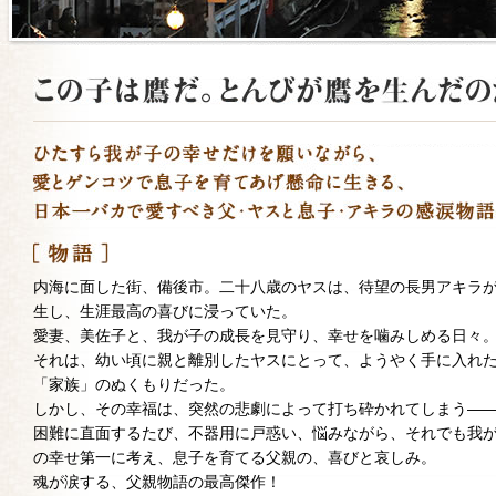
内海に面した街、備後市。二十八歳のヤスは、待望の長男アキラ
生し、生涯最高の喜びに浸っていた。
愛妻、美佐子と、我が子の成長を見守り、幸せを噛みしめる日々
それは、幼い頃に親と離別したヤスにとって、ようやく手に入れ
「家族」のぬくもりだった。
しかし、その幸福は、突然の悲劇によって打ち砕かれてしまう―
困難に直面するたび、不器用に戸惑い、悩みながら、それでも我
の幸せ第一に考え、息子を育てる父親の、喜びと哀しみ。
魂が涙する、父親物語の最高傑作！