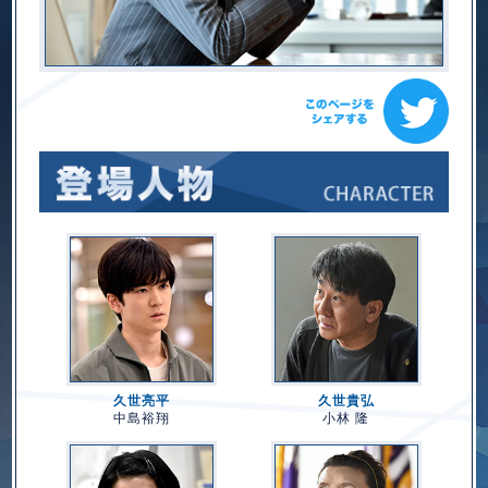
久世亮平
久世貴弘
中島裕翔
小林 隆