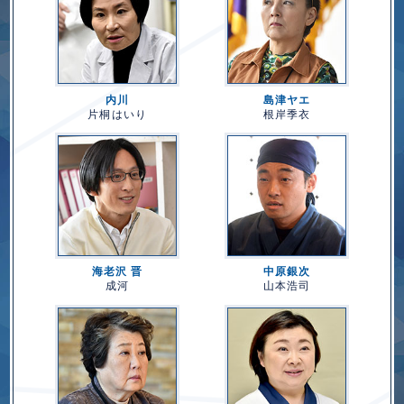
内川
島津ヤエ
片桐はいり
根岸季衣
海老沢 晋
中原銀次
成河
山本浩司