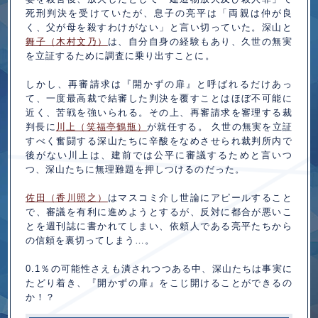
死刑判決を受けていたが、息子の亮平は「両親は仲が良
く、父が母を殺すわけがない」と言い切っていた。深山と
舞子（木村文乃）
は、自分自身の経験もあり、久世の無実
を立証するために調査に乗り出すことに。
しかし、再審請求は『開かずの扉』と呼ばれるだけあっ
て、一度最高裁で結審した判決を覆すことはほぼ不可能に
近く、苦戦を強いられる。その上、再審請求を審理する裁
判長に
川上（笑福亭鶴瓶）
が就任する。 久世の無実を立証
すべく奮闘する深山たちに辛酸をなめさせられ裁判所内で
後がない川上は、建前では公平に審議するためと言いつ
つ、深山たちに無理難題を押しつけるのだった。
佐田（香川照之）
はマスコミ介し世論にアピールすること
で、審議を有利に進めようとするが、反対に都合が悪いこ
とを週刊誌に書かれてしまい、依頼人である亮平たちから
の信頼を裏切ってしまう…。
0.1％の可能性さえも潰されつつある中、深山たちは事実に
たどり着き、『開かずの扉』をこじ開けることができるの
か！？