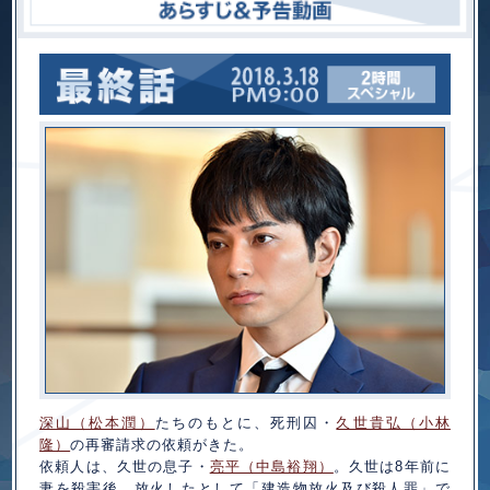
深山（松本潤）
たちのもとに、死刑囚・
久世貴弘（小林
隆）
の再審請求の依頼がきた。
依頼人は、久世の息子・
亮平（中島裕翔）
。久世は8年前に
妻を殺害後、放火したとして「建造物放火及び殺人罪」で