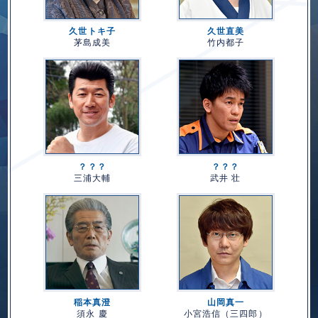
久世トキ子
久世直美
茅島成美
竹内都子
？？？
？？？
三浦大輔
武井 壮
稲本真澄
山岡真一
須永 慶
小宮浩信（三四郎）