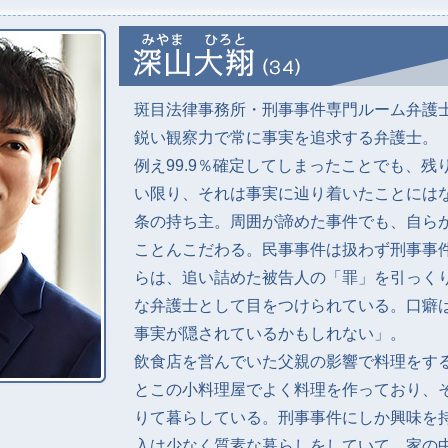
斑目法律事務所・刑事事件専門ルーム弁護
鋭い観察力で常に事実を追求する弁護士。
例え99.9％確定してしまったことでも、残り
い限り、それは事実に辿り着いたことには
条の持ち主。周囲が諦めた事件でも、自ら
ことんこだわる。民事事件は扱わず刑事事
らは、追い詰めた被告人の「罪」を引っく
な弁護士として目をつけられている。口癖は
事実が隠されているかもしれない」。
飲食店を営んでいた父親の影響で料理をす
とこの小料理屋でよく料理を作っており、そ
りて暮らしている。刑事事件にしか興味を
入は少なく質素な暮らしをしていて、家の