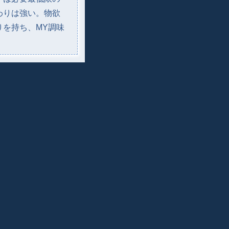
わりは強い。物欲
りを持ち、MY調味