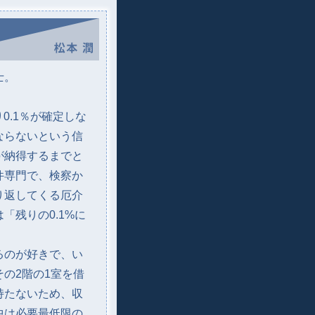
士。
0.1％が確定しな
ならないという信
が納得するまでと
件専門で、検察か
り返してくる厄介
「残りの0.1%に
るのが好きで、い
の2階の1室を借
持たないため、収
中は必要最低限の