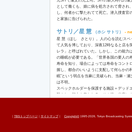
元SITで瀬文の元上司。SITの新人時代の
として働くも、娘に病を処方されて脅され
し、何者かに撃たれてて死亡。潜入捜査官
と家族に告げられた。
サトリ／星 慧
（ホシ サトリ）
- n
星 慧（ほし さとり）。人の心を読むスペ
て人気を博しており、深夜12時なると店を
レラ」と呼ばれていた。しかし、この能力
の睡眠が必要である。「世界各国の要人の
寿命を知り、場合によっては寿命をコント
握し、都合のいいように支配して何らかの利
眠”という弱点を当麻に見破られ、当麻・瀬
は不明。
スペックホルダーを保護する施設＝デッド
殺され、能力を奪われる。その後、当麻に
サトることで、能力を封印する協力をした
サブコード
｜
TBSトップページ
｜
サイトマップ
｜
Copyright
©
1995-2026, Tokyo Broadcasting System 
ニノマエが発した、何かを表す言葉。意味
津田の所属する、特殊能力対策特務班、警