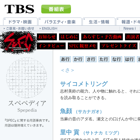
＜さ＞
サイコメトリング
志村美鈴の能力。人や物に触れると、それ
を読み取ることができる。
魚顔
（サカナガオ）
当麻の昔のアダ名。瀬文との口げんか中に
里中 貢
（サトナカ ミツグ）