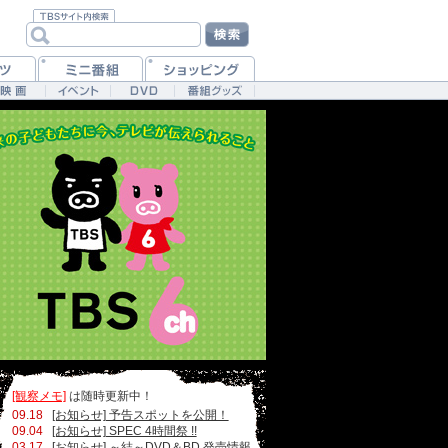
[観察メモ]
は随時更新中！
09.18
[お知らせ] 予告スポットを公開！
09.04
[お知らせ] SPEC 4時間祭 !!
03.17
[お知らせ] ～結～DVD＆BD 発売情報