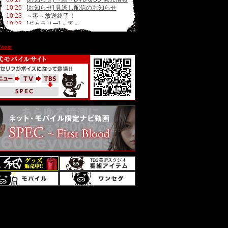
10.25
[お知らせ] 見逃し配信のお知らせ
10.23
～零～放送終了！
10.23
[ギャラリー] ～零～
10.23
マンガ＆イラストを募集！
10.22
番組宣伝情報
Tweet
10.17
～零～ 予告動画
09.30
[イベント] ～祭～ガチ瀬文NIGHT！
09.30
[お知らせ] 携帯ゲームからプレゼン
ト
08.13
[お知らせ] シリーズ放送情報
08.13
[お知らせ] ～天～地上波初放送！
08.13
[お知らせ] ～零～新キャスト発表！
08.13
[出演者] ～零～
08.13
[あらすじ] ～零～
08.13
[ファンメッセージ] 再稼働！
08.12
[お知らせ] ～零～DVD＆BD 発売情報
03.19
[お知らせ] SPEC～零・結～キャスト
発表！
12.27
[お知らせ] SPEC～零～放送決定！
06.21
[お知らせ] ～天～DVD＆BD 発売情報
05.16
[つっこみSPEC] 投稿作品追加
04.26
[カードゲーム] Yahoo!モバゲー版登
場！
04.26
[お知らせ] 書籍情報！
04.11
[つっこみSPEC] 「翔天」応募は5月7
日マデ!!
04.09
ゲーム告知スポット更新
04.01
～翔～放送終了！