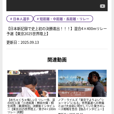
# 日本人選手
# 短距離・中距離・長距離・リレー
【日本新記録で史上初の決勝進出！！！】混合4×400mリレー
予選【東京2025世界陸上】
更新日：2025.09.13
関連動画
【めちゃくちゃ悔しい】リレー侍、涙
ノア・ライルズ「東京でよりよい"シ
の6位入賞「小池祐貴・栁田大輝・桐
ョーマン"になる」世界最速への準備
生祥秀・鵜澤飛羽」決勝後インタビュ
とは!?大会前に明かしていた驚きのレ
ー【東京2025世界陸上／男子4×100m
ース戦略を告白【独占インタビュー】
リレー 決勝】