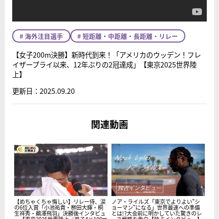
# 海外注目選手
# 短距離・中距離・長距離・リレー
【女子200m決勝】新時代到来！「アメリカのウッデン！フレ
イザープライ以来、12年ぶりの2冠達成」【東京2025世界陸
上】
更新日：2025.09.20
関連動画
【めちゃくちゃ悔しい】リレー侍、涙
ノア・ライルズ「東京でよりよい"シ
の6位入賞「小池祐貴・栁田大輝・桐
ョーマン"になる」世界最速への準備
生祥秀・鵜澤飛羽」決勝後インタビュ
とは!?大会前に明かしていた驚きのレ