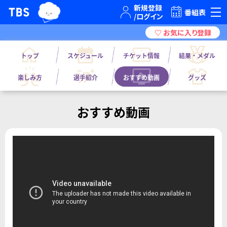
TBSグループキャラクター『ワクティ』
TBSテレビ｜ときめくときを。
番組表
トップ
スケジュール
チケット情報
結果・メダル
楽しみ方
選手紹介
おすすめ動画
グッズ
おすすめ動画