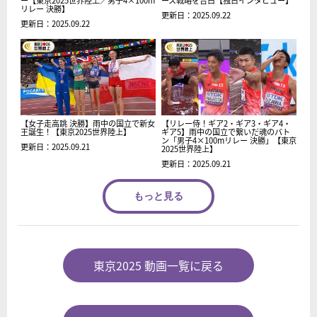
ー【東京2025世界陸上／男子4×100m
ース戦略を告白【独占インタビュー】
リレー 決勝】
更新日：2025.09.22
更新日：2025.09.22
【女子走高跳 決勝】雨中の国立で新女
【リレー侍！ギア2・ギア3・ギア4・
王誕生！【東京2025世界陸上】
ギア5】雨中の国立で繋いだ魂のバト
ン「男子4×100mリレー 決勝」【東京
更新日：2025.09.21
2025世界陸上】
更新日：2025.09.21
もっと見る
東京2025 動画一覧に戻る