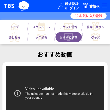
TBSグループキャラクター『ワクティ』
TBSテレビ｜ときめくときを。
番組表
トップ
スケジュール
チケット情報
結果・メダル
楽しみ方
選手紹介
おすすめ動画
グッズ
おすすめ動画