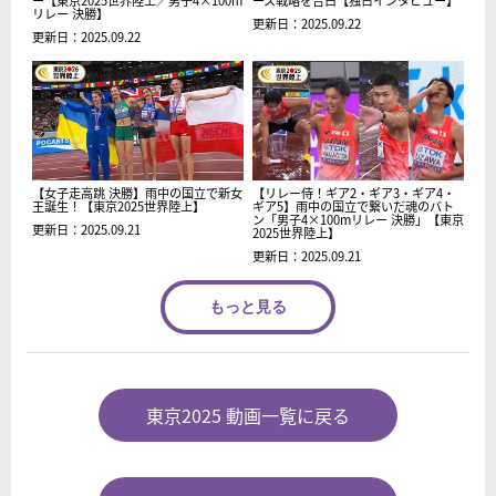
ー【東京2025世界陸上／男子4×100m
ース戦略を告白【独占インタビュー】
リレー 決勝】
更新日：2025.09.22
更新日：2025.09.22
【女子走高跳 決勝】雨中の国立で新女
【リレー侍！ギア2・ギア3・ギア4・
王誕生！【東京2025世界陸上】
ギア5】雨中の国立で繋いだ魂のバト
ン「男子4×100mリレー 決勝」【東京
更新日：2025.09.21
2025世界陸上】
更新日：2025.09.21
もっと見る
東京2025 動画一覧に戻る