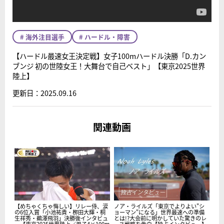
# 海外注目選手
# ハードル・障害
【ハードル最速女王決定戦】女子100mハードル決勝「D.カン
ブンジ 初の世陸女王！大舞台で自己ベスト」【東京2025世界
陸上】
更新日：2025.09.16
関連動画
【めちゃくちゃ悔しい】リレー侍、涙
ノア・ライルズ「東京でよりよい"シ
の6位入賞「小池祐貴・栁田大輝・桐
ョーマン"になる」世界最速への準備
生祥秀・鵜澤飛羽」決勝後インタビュ
とは!?大会前に明かしていた驚きのレ