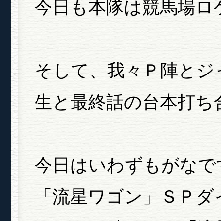
今日も本隊は競馬場ロ
そして、我々Ｐ陣とジ
生と最終話の台本打ち
今日はいわずもがなで
「流星ワゴン」ＳＰダ