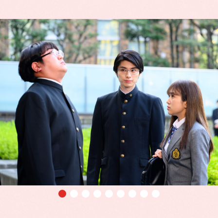
●
●
●
●
●
●
●
●
●