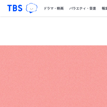
TBSグループキャラクター『ワクティ
「TBSテレビ｜ときめくときを。」トップペー
ドラマ・映画
バラエティ・音楽
報