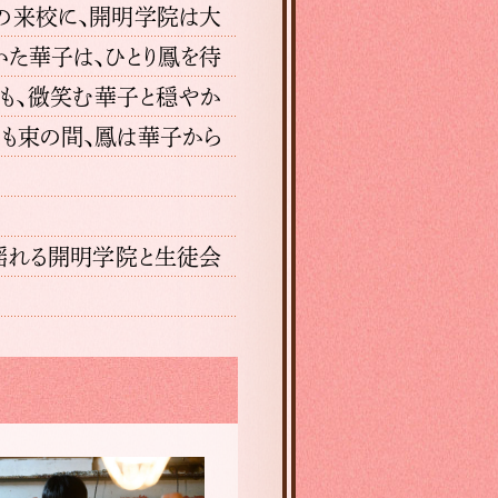
の来校に、開明学院は大
いた華子は、ひとり鳳を待
も、微笑む華子と穏やか
間も束の間、鳳は華子から
揺れる開明学院と生徒会
第6話