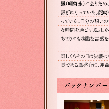
鳳（綱啓永）
に会うため
騒ぎになっていた。
龍崎
っていた。自分の憩い
な時間を過ごす鳳。しか
あまりにも残酷な言葉
奇しくもその日は決戦
長である鳳啓介に、運命
バックナンバー