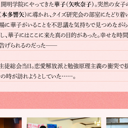
、開明学院にやってきた
華子（矢吹奈子）
。突然の女子
（本多響矢）
に導かれ、クイズ研究会の部室にたどり着
の場に華子がいることを不思議な気持ちで見つめながら
し、華子にはここに来た真の目的があった。幸せな時
を告げられるのだった──
の生徒総会当日。恋愛解放派と勉強原理主義の衝突で
の時が訪れようとしていた……。
第8話
第7話