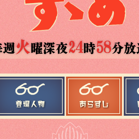
火
24
58
毎週
曜深夜
時
分放
登場人物
あらすじ