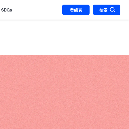
SDGs
番組表
検索
BSテレビ：ドラマストリーム『恋愛のすゝめ』