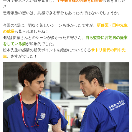
一方で長沢さんが目を覚まし、
千手観音様のお導きの奇跡
も起きました
📿
患者家族の想いは、共感できる部分もあったのではないでしょうか。
今回の4話は、切なく苦しいシーンも多かったですが、
研修医・田中先生
の成長
も見られましたね！
4話は伊藤さんとのシーンが多かった片寄さん、
自ら監督にお芝居の提案
をしている姿
が印象的でした。
松本先生の感情の起伏ポイントを絶妙についてくる
サトリ世代の田中先
生
、さすがでした！