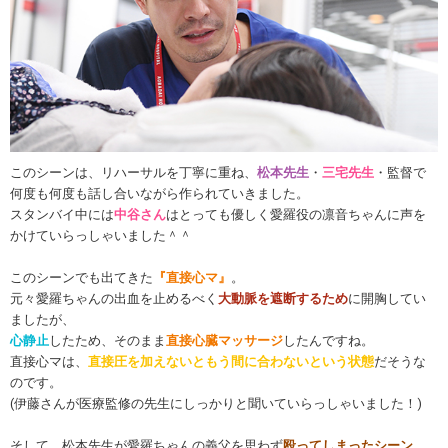
このシーンは、リハーサルを丁寧に重ね、
松本先生
・
三宅先生
・監督で
何度も何度も話し合いながら作られていきました。
スタンバイ中には
中谷さん
はとっても優しく愛羅役の凛音ちゃんに声を
かけていらっしゃいました＾＾
このシーンでも出てきた
『直接心マ』
。
元々愛羅ちゃんの出血を止めるべく
大動脈を遮断するため
に開胸してい
ましたが、
心静止
したため、そのまま
直接心臓マッサージ
したんですね。
直接心マは、
直接圧を加えないともう間に合わないという状態
だそうな
のです。
(伊藤さんが医療監修の先生にしっかりと聞いていらっしゃいました！)
そして、松本先生が愛羅ちゃんの義父を思わず
殴ってしまったシーン
。