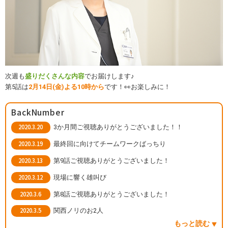
次週も
盛りだくさんな内容
でお届けします♪
第5話は
2月14日(金)よる10時から
です！👀お楽しみに！
BackNumber
2020.3.20
3か月間ご視聴ありがとうございました！！
2020.3.19
最終回に向けてチームワークばっちり
2020.3.13
第9話ご視聴ありがとうございました！
2020.3.12
現場に響く雄叫び
2020.3.6
第8話ご視聴ありがとうございました！
2020.3.5
関西ノリのお2人
もっと読む