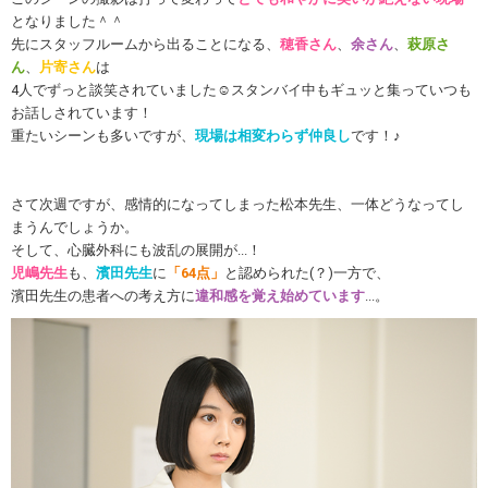
となりました＾＾
先にスタッフルームから出ることになる、
穂香さん
、
余さん
、
萩原さ
ん
、
片寄さん
は
4人でずっと談笑されていました☺スタンバイ中もギュッと集っていつも
お話しされています！
重たいシーンも多いですが、
現場は相変わらず仲良し
です！♪
さて次週ですが、感情的になってしまった松本先生、一体どうなってし
まうんでしょうか。
そして、心臓外科にも波乱の展開が...！
児嶋先生
も、
濱田先生
に
「64点」
と認められた(？)一方で、
濱田先生の患者への考え方に
違和感を覚え始めています
...。