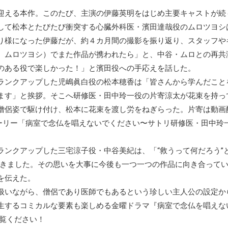
迎える本作。このたび、主演の伊藤英明をはじめ主要キャストが続
して松本とたびたび衝突する心臓外科医・濱田達哉役のムロツヨシ
り様になった伊藤だが、約４カ月間の撮影を振り返り、スタッフや
、ムロツヨシ）でまた作品が携われたら」と、中谷・ムロとの再共
のある役で楽しかった！」と濱田役への手応えを話した。
ランクアップした児嶋眞白役の松本穂香は「皆さんから学んだこと
ます」と挨拶。そこへ研修医・田中玲一役の片寄涼太が花束を持っ
侶姿で駆け付け、松本に花束を渡し労をねぎらった。片寄は動画配信
ストーリー「病室で念仏を唱えないでください〜サトリ研修医・田中
ランクアップした三宅涼子役・中谷美紀は、「“救うって何だろう”
てきました。その思いを大事に今後も一つ一つの作品に向き合って
を伝えた。
扱いながら、僧侶であり医師でもあるという珍しい主人公の設定か
生するコミカルな要素も楽しめる金曜ドラマ『病室で念仏を唱えな
ご覧ください！