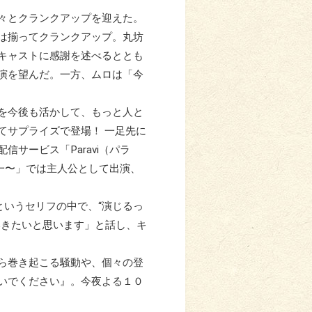
々とクランクアップを迎えた。
は揃ってクランクアップ。丸坊
キャストに感謝を述べるととも
演を望んだ。一方、ムロは「今
を今後も活かして、もっと人と
てサプライズで登場！ 一足先に
サービス「Paravi（パラ
玲一〜」では主人公として出演、
というセリフの中で、“演じるっ
いきたいと思います」と話し、キ
ら巻き起こる騒動や、個々の登
いでください』。今夜よる１０