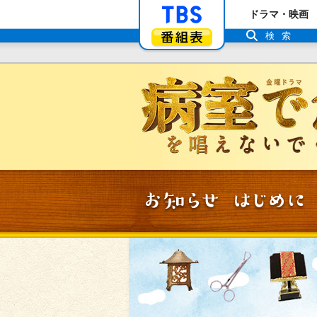
「TBSテレビ」ト
ドラマ・映画
番組表
検索