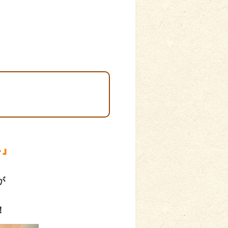
い』
が
！