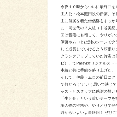
今夜１０時からついに最終回を
主人公・松本照円役の伊藤、そ
主に袈裟を着た僧侶姿もすっか
に「同世代の３人組（中谷美紀
回は普段にも増して、やりがい
伊藤やムロとは別のシーンでク
して成長していけるよう頑張り
クランクアップしていた片寄は僧
ビ）」でParaviオリジナル
本編と共に番組を盛り上げた。
そして、伊藤・ムロの前日にク
て何だろう”という思いで演じ
ャストとスタッフに感謝の想い
「生と死」という重いテーマを
場人物の性格や、やりとりで発
時からいよいよ最終回！ ぜひ