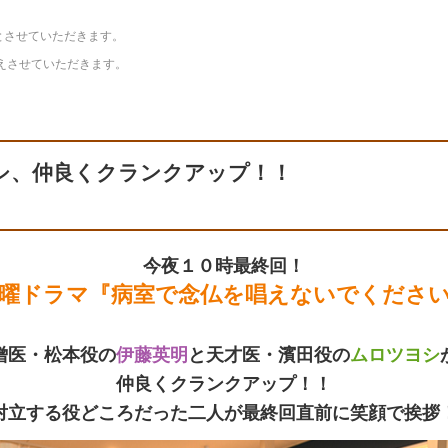
9分とさせていただきます。
えさせていただきます。
シ、仲良くクランクアップ！！
今夜１０時最終回！
曜ドラマ『病室で念仏を唱えないでくださ
僧医・松本役の
伊藤英明
と天才医・濱田役の
ムロツヨシ
仲良くクランクアップ！！
対立する役どころだった二人が最終回直前に笑顔で挨拶