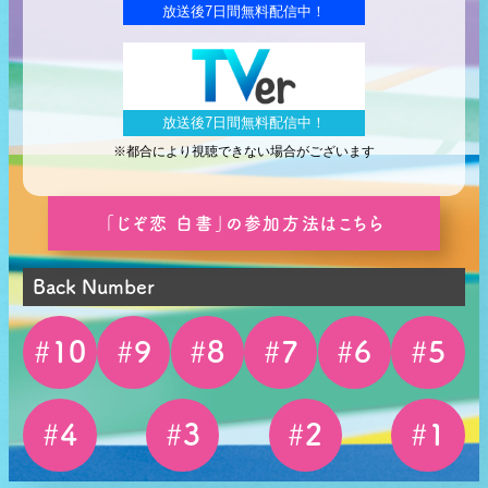
放送後7日間無料配信中！
TVer
放送後7日間無料配信中！
※都合により視聴できない場合がございます
「じぞ恋 白書」の参加方法はこちら
Back Number
#
10
#
9
#
8
#
7
#
6
#
5
#
4
#
3
#
2
#
1