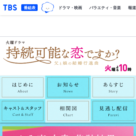
TBSグループキャラクター『ワクテ
「TBSテレビ｜ときめくときを。」トップページ
番組表
ドラマ・映画
バラエティ・音楽
報道
はじめにAbout
お知らせnews
キャストスタッフCast&Staff
相関図Chart