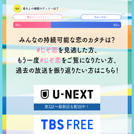
みんなの持続可能な恋のカタチは？
#じぞ恋
を見逃した方、
もう一度
#じぞ恋
をご覧になりたい方、
過去の放送を振り返りたい方はこちら！
Paravi
第1話〜最新話を配信中！
TBS FREE