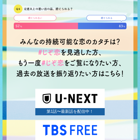
みんなの持続可能な恋のカタチは？
#じぞ恋
を見逃した方、
もう一度
#じぞ恋
をご覧になりたい方、
過去の放送を振り返りたい方はこちら！
Paravi
第1話〜最新話を配信中！
TBS FREE