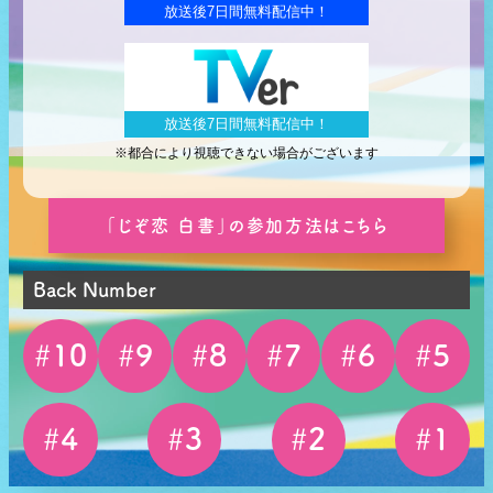
放送後7日間無料配信中！
TVer
放送後7日間無料配信中！
※都合により視聴できない場合がございます
「じぞ恋 白書」の参加方法はこちら
Back Number
#
10
#
9
#
8
#
7
#
6
#
5
#
4
#
3
#
2
#
1