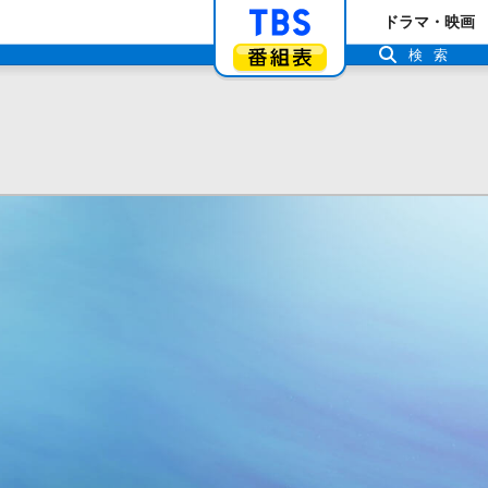
「TBSテレビ」ト
ドラマ・映画
番組表
検索