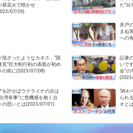
が昼花火で咲かせ
た“台湾
023/07/29)
井戸の
まぬ実
への有害
が混ざったようなカオス」“国
記者
発見”巨大蛇行剣の表面が初め
いです
前に(2023/07/08)
会”
(2023
アを許せばウクライナの次は
“終わ
“台湾有事”に危機感を抱く台
られる
の思いとは(2023/07/01)
オとは(