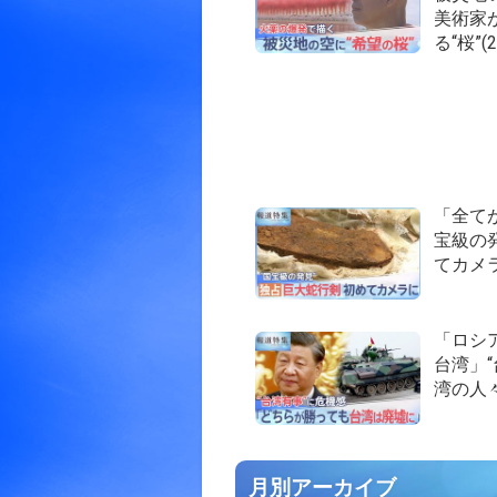
美術家
る“桜”(2
「全て
宝級の
てカメラの
「ロシ
台湾」
湾の人々
月別アーカイブ