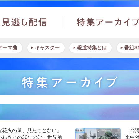
テーマ曲
キャスター
報道特集とは
番組S
な花火の量、見たことない」
「台湾
いわきとの30年の絆 世界的
米中