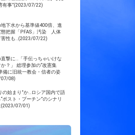
有事”(2023/07/22)
地下水から基準値400倍、進
態把握「PFAS」汚染 人体
性も…(2023/07/22)
の直撃に…「手伝っちゃいけな
か？」 総理参加の“改憲集
の準備に旧統一教会・信者の姿
/07/08)
りの始まり”か…ロシア国内で語
“ポスト・プーチン”のシナリ
2023/07/01)