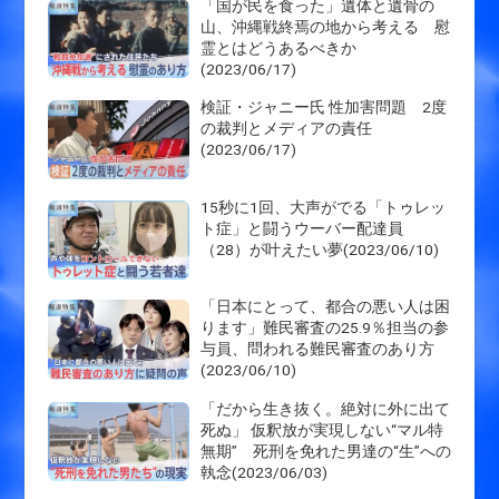
「国が民を食った」遺体と遺骨の
山、沖縄戦終焉の地から考える 慰
霊とはどうあるべきか
(2023/06/17)
検証・ジャニー氏 性加害問題 2度
の裁判とメディアの責任
(2023/06/17)
15秒に1回、大声がでる「トゥレッ
ト症」と闘うウーバー配達員
（28）が叶えたい夢(2023/06/10)
「日本にとって、都合の悪い人は困
ります」難民審査の25.9％担当の参
与員、問われる難民審査のあり方
(2023/06/10)
「だから生き抜く。絶対に外に出て
死ぬ」 仮釈放が実現しない“マル特
無期” 死刑を免れた男達の“生”への
執念(2023/06/03)