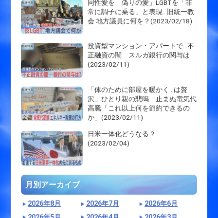
同性愛を「偽りの愛」LGBTを「非
常に調子に乗る」と表現…旧統一教
会 地方議員に何を？(2023/02/18)
投資型マンション・アパートで…不
正融資の闇 スルガ銀行の関与は
(2023/02/11)
「体のために部屋を暖かく…は贅
沢」ひとり親の悲鳴 止まぬ電気代
高騰「これ以上何を節約できるの
か」(2023/02/11)
日米一体化どうなる？
(2023/02/04)
月別アーカイブ
2026年8月
2026年7月
2026年6月
2026年5月
2026年4月
2026年3月