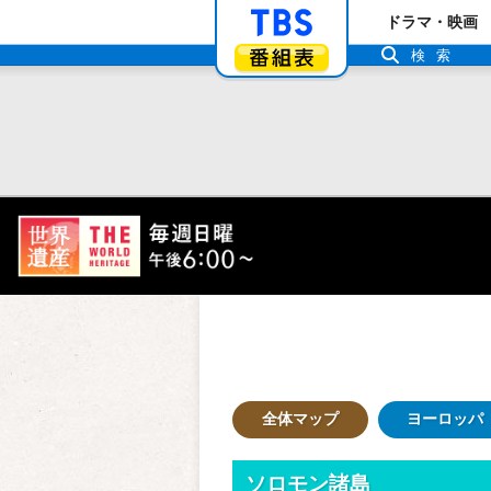
「TBSテレビ」ト
ドラマ・映画
番組表
検索
全体マップ
ヨーロッパ
ソロモン諸島