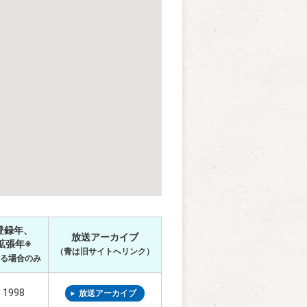
登録年、
放送アーカイブ
拡張年※
（青は旧サイトへリンク）
ある場合のみ
1998
放送アーカイブ