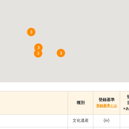
登録基準
種別
登録基準とは
※
文化遺産
(iv)