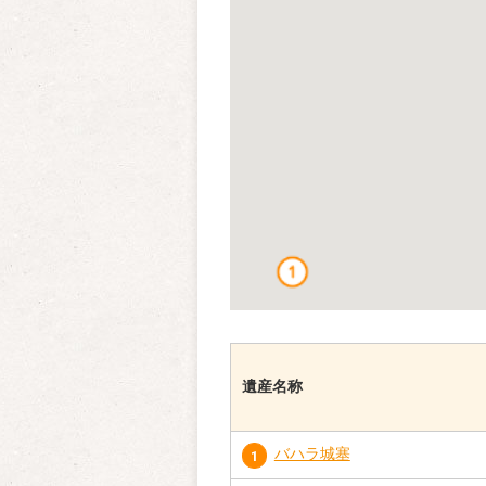
遺産名称
バハラ城塞
1