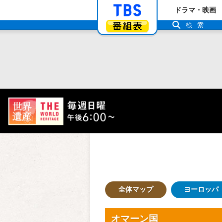
「TBSテレビ」ト
ドラマ・映画
番組表
検索
全体マップ
ヨーロッパ
オマーン国