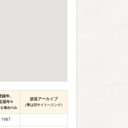
登録年、
放送アーカイブ
拡張年※
（青は旧サイトへリンク）
ある場合のみ
1987