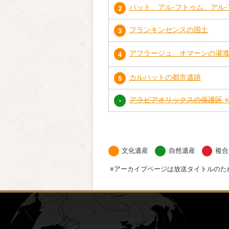
バット、アル-フトゥム、アル
2
フランキンセンスの国土
3
アフラージュ、オマーンの灌
4
カルハットの都市遺跡
5
アラビアオリックスの保護区
-
文化遺産
自然遺産
複合
アーカイブページは放送タイトルのた