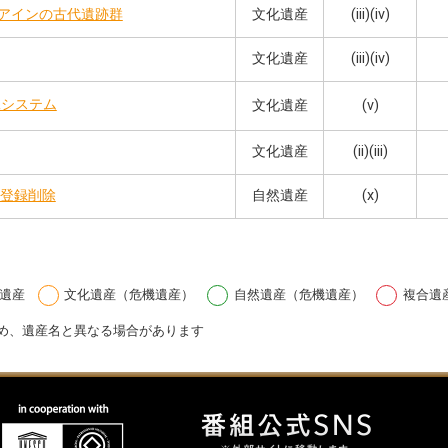
文化遺産
(iii)(iv)
-アインの古代遺跡群
文化遺産
(iii)(iv)
漑システム
文化遺産
(v)
文化遺産
(ii)(iii)
自然遺産
(x)
※登録削除
遺産
文化遺産（危機遺産）
自然遺産（危機遺産）
複合遺
め、遺産名と異なる場合があります