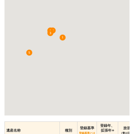
登録年、
登録基準
放送ア
遺産名称
種別
拡張年※
登録基準とは
（青は旧サ