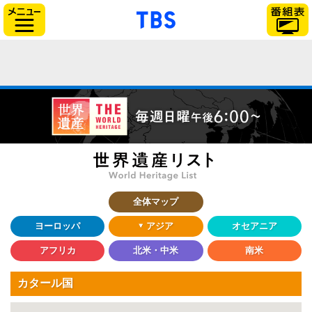
「TBSテレビ」トップ
サイドメニュー
全体マップ
ヨーロッパ
アジア
オセアニア
アフリカ
北米・中米
南米
カタール国