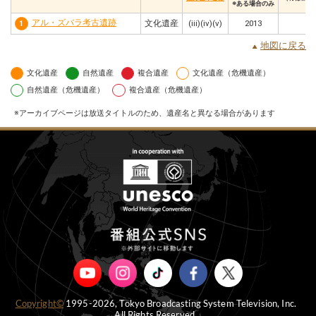
※ある場合のみ
アル・ズバラ考古遺跡
文化遺産
(iii)(iv)(v)
2013
1
地図に戻る
文化遺産
自然遺産
複合遺産
文化遺産（危機遺産）
自然遺産（危機遺産）
複合遺産（危機遺産）
アーカイブページは放送タイトルのため、遺産名と異なる場合があります
Copyright©
1995-2026, Tokyo Broadcasting System Television, Inc.
All Rights Reserved.