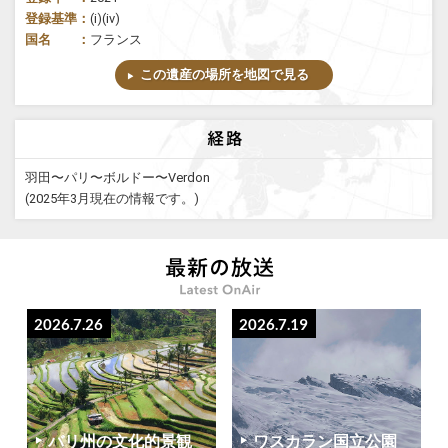
登録基準：
(i)(iv)
国名 ：
フランス
この遺産の場所を地図で見る
羽田〜パリ〜ボルドー〜Verdon
(2025年3月現在の情報です。)
2026.7.26
2026.7.19
バリ州の文化的景観
ワスカラン国立公園