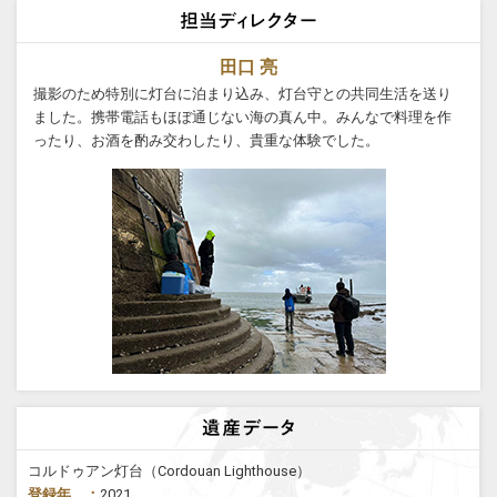
田口 亮
撮影のため特別に灯台に泊まり込み、灯台守との共同生活を送り
ました。携帯電話もほぼ通じない海の真ん中。みんなで料理を作
ったり、お酒を酌み交わしたり、貴重な体験でした。
コルドゥアン灯台（Cordouan Lighthouse）
登録年 ：
2021