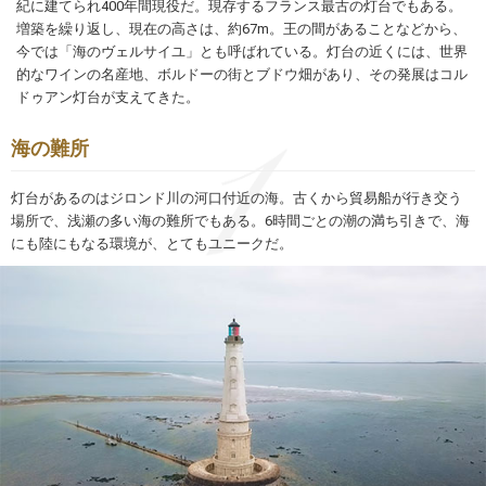
紀に建てられ400年間現役だ。現存するフランス最古の灯台でもある。
増築を繰り返し、現在の高さは、約67m。王の間があることなどから、
今では「海のヴェルサイユ」とも呼ばれている。灯台の近くには、世界
的なワインの名産地、ボルドーの街とブドウ畑があり、その発展はコル
ドゥアン灯台が支えてきた。
海の難所
灯台があるのはジロンド川の河口付近の海。古くから貿易船が行き交う
場所で、浅瀬の多い海の難所でもある。6時間ごとの潮の満ち引きで、海
にも陸にもなる環境が、とてもユニークだ。