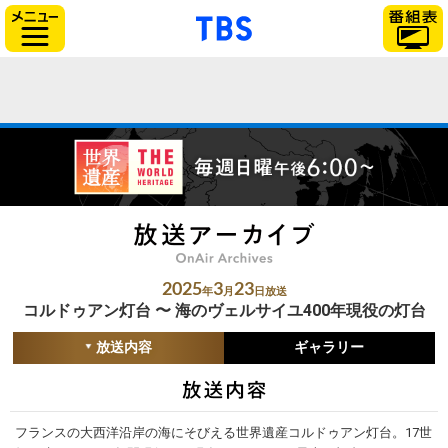
「TBSテレビ」トップ
サイドメニュー
2025
3
23
年
月
日放送
コルドゥアン灯台 〜 海のヴェルサイユ400年現役の灯台
放送内容
ギャラリー
フランスの大西洋沿岸の海にそびえる世界遺産コルドゥアン灯台。17世