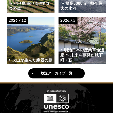
〜 バリ島 幸せを生む3
〜 標高5000m！熱帯最
つの源
大の氷河
2026.7.12
2026.7.5
明治日本の産業革命遺
産 〜 未来を夢見た城下
火山が生んだ絶景の島
町・萩
放送アーカイブ一覧