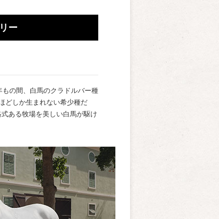
リー
年もの間、白馬のクラドルバー種
ほどしか生まれない希少種だ
格式ある牧場を美しい白馬が駆け