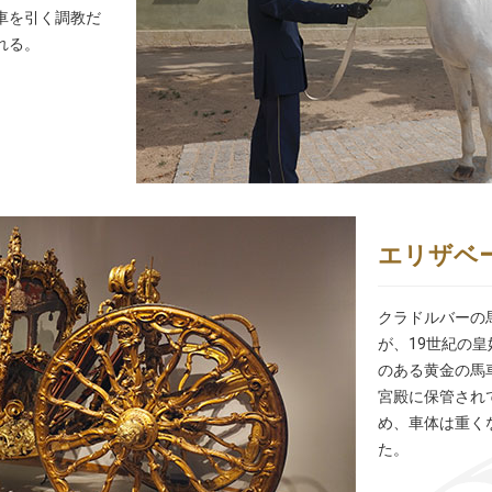
車を引く調教だ
れる。
エリザベ
クラドルバーの
が、19世紀の
のある黄金の馬
宮殿に保管され
め、車体は重く
た。