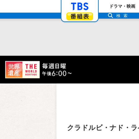
「TBSテレビ」ト
ドラマ・映画
番組表
検索
クラドルビ・ナド・ラ