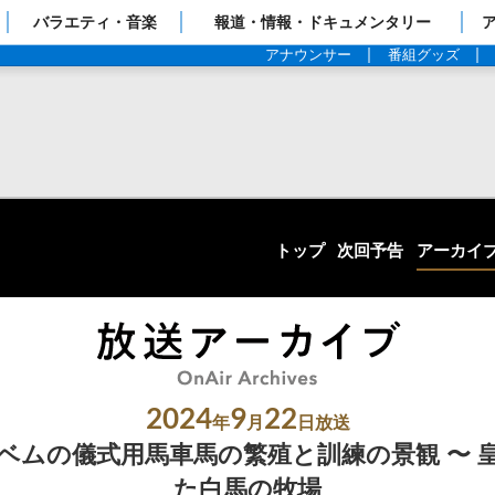
ップページ
バラエティ・音楽
報道・情報・ドキュメンタリー
アナウンサー
番組グッズ
トップ
次回予告
アーカイ
2024
9
22
年
月
日放送
ベムの儀式用馬車馬の繁殖と訓練の景観 〜 
た白馬の牧場