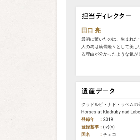
田口 亮
最初に驚いたのは、生まれた
人の馬は筋骨隆々として美し
る理由が分かったような気が
クラドルビ・ナド・ラベムの儀式用馬車馬の
Horses at Kladruby nad La
登録年 ：
2019
登録基準：
(iv)(v)
国名 ：
チェコ