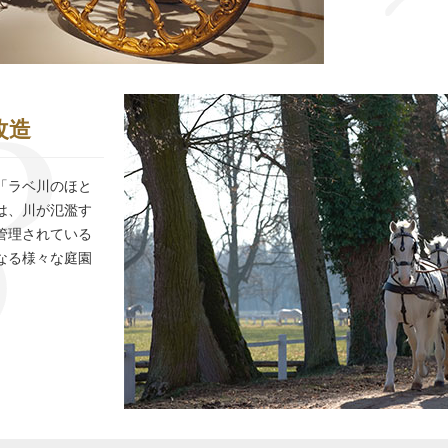
改造
「ラベ川のほと
は、川が氾濫す
管理されている
なる様々な庭園