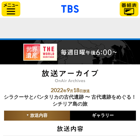
「TBSテレビ」トップ
サイドメニュー
2022
9
18
年
月
日放送
シラクーサとパンタリカの古代遺跡 〜 古代遺跡をめぐる！
シチリア島の旅
放送内容
ギャラリー