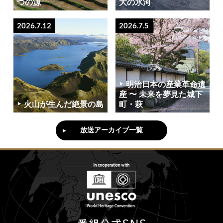
つの源
大の氷河
2026.7.12
2026.7.5
明治日本の産業革命遺
産 〜 未来を夢見た城下
火山が生んだ絶景の島
町・萩
放送アーカイブ一覧