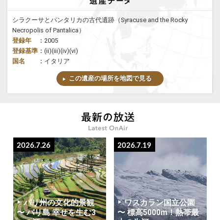
シラクーサとパンタリカの古代遺跡（Syracuse and the Rocky
Necropolis of Pantalica）
登録年 ：
2005
登録基準：
(ii)(iii)(iv)(vi)
国名 ：
イタリア
この遺産の場所を地図で見る
2026.7.26
2026.7.19
バリ州の文化的景観
ワスカラン国立公園
〜 バリ島 幸せを生む3
〜 標高5000m！熱帯最