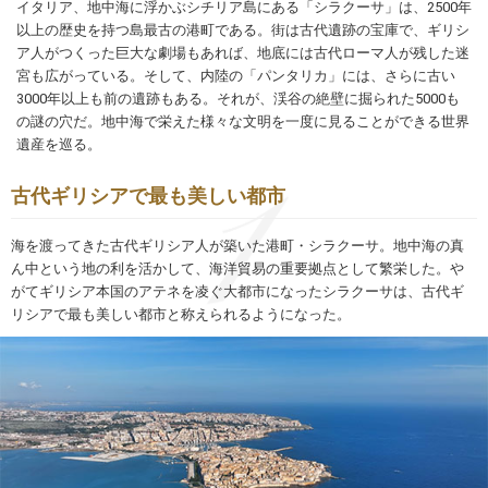
イタリア、地中海に浮かぶシチリア島にある「シラクーサ」は、2500年
以上の歴史を持つ島最古の港町である。街は古代遺跡の宝庫で、ギリシ
ア人がつくった巨大な劇場もあれば、地底には古代ローマ人が残した迷
宮も広がっている。そして、内陸の「パンタリカ」には、さらに古い
3000年以上も前の遺跡もある。それが、渓谷の絶壁に掘られた5000も
の謎の穴だ。地中海で栄えた様々な文明を一度に見ることができる世界
遺産を巡る。
古代ギリシアで最も美しい都市
海を渡ってきた古代ギリシア人が築いた港町・シラクーサ。地中海の真
ん中という地の利を活かして、海洋貿易の重要拠点として繁栄した。や
がてギリシア本国のアテネを凌ぐ大都市になったシラクーサは、古代ギ
リシアで最も美しい都市と称えられるようになった。