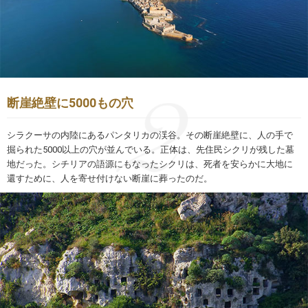
断崖絶壁に5000もの穴
シラクーサの内陸にあるパンタリカの渓谷。その断崖絶壁に、人の手で
掘られた5000以上の穴が並んでいる。正体は、先住民シクリが残した墓
地だった。シチリアの語源にもなったシクリは、死者を安らかに大地に
還すために、人を寄せ付けない断崖に葬ったのだ。