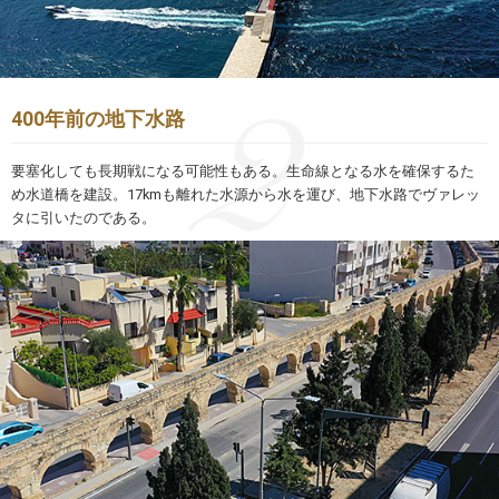
400年前の地下水路
要塞化しても長期戦になる可能性もある。生命線となる水を確保するた
め水道橋を建設。17kmも離れた水源から水を運び、地下水路でヴァレッ
タに引いたのである。