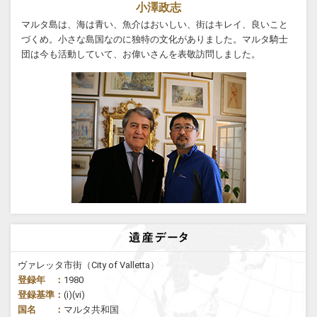
小澤政志
マルタ島は、海は青い、魚介はおいしい、街はキレイ、良いこと
づくめ。小さな島国なのに独特の文化がありました。マルタ騎士
団は今も活動していて、お偉いさんを表敬訪問しました。
ヴァレッタ市街（City of Valletta）
登録年 ：
1980
登録基準：
(i)(vi)
国名 ：
マルタ共和国