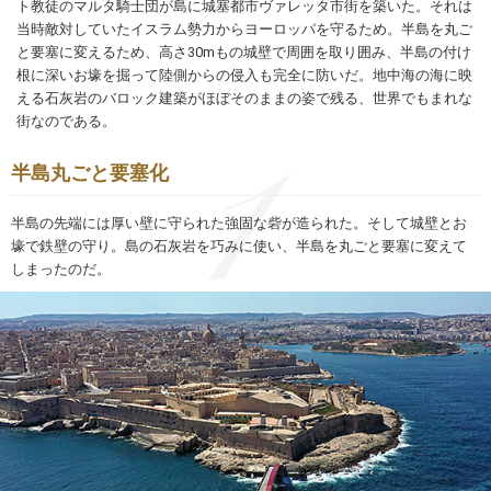
ト教徒のマルタ騎士団が島に城塞都市ヴァレッタ市街を築いた。それは
当時敵対していたイスラム勢力からヨーロッパを守るため。半島を丸ご
と要塞に変えるため、高さ30mもの城壁で周囲を取り囲み、半島の付け
根に深いお壕を掘って陸側からの侵入も完全に防いだ。地中海の海に映
える石灰岩のバロック建築がほぼそのままの姿で残る、世界でもまれな
街なのである。
半島丸ごと要塞化
半島の先端には厚い壁に守られた強固な砦が造られた。そして城壁とお
壕で鉄壁の守り。島の石灰岩を巧みに使い、半島を丸ごと要塞に変えて
しまったのだ。