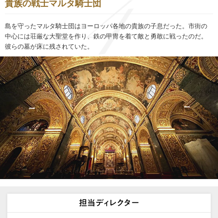
貴族の戦士マルタ騎士団
島を守ったマルタ騎士団はヨーロッパ各地の貴族の子息だった。市街の
中心には荘厳な大聖堂を作り、鉄の甲冑を着て敵と勇敢に戦ったのだ。
彼らの墓が床に残されていた。