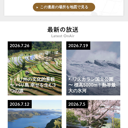
この遺産の場所を地図で見る
2026.7.26
2026.7.19
バリ州の文化的景観
ワスカラン国立公園
〜 バリ島 幸せを生む3
〜 標高5000m！熱帯最
つの源
大の氷河
2026.7.12
2026.7.5