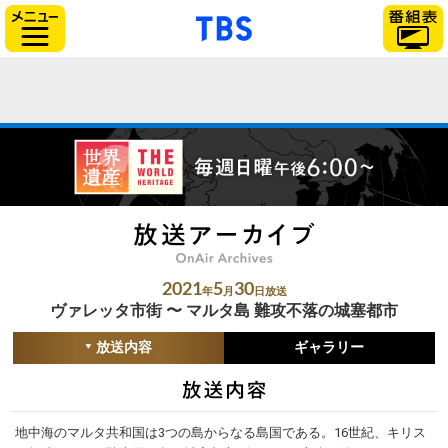
「TBSテレビ」トップ
サイドメニュー
2021
5
30
年
月
日放送
ヴァレッタ市街 〜 マルタ島 難攻不落の城塞都市
放送内容
ギャラリー
地中海のマルタ共和国は3つの島からなる島国である。16世紀、キリス