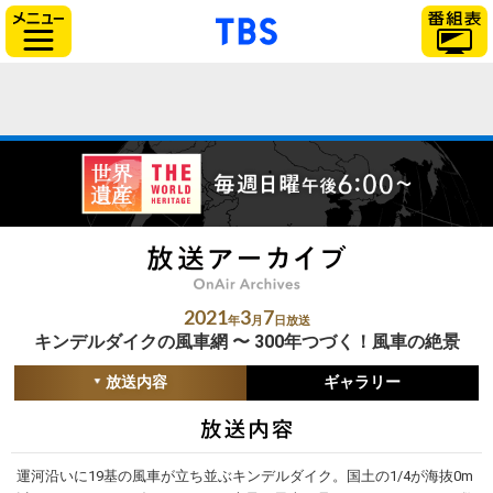
「TBSテレビ」トップ
サイドメニュー
2021
3
7
年
月
日放送
キンデルダイクの風車網 〜 300年つづく！風車の絶景
放送内容
ギャラリー
運河沿いに19基の風車が立ち並ぶキンデルダイク。国土の1/4が海抜0m