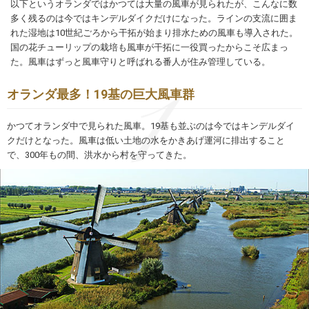
以下というオランダではかつては大量の風車が見られたが、こんなに数
多く残るのは今ではキンデルダイクだけになった。ラインの支流に囲ま
れた湿地は10世紀ごろから干拓が始まり排水ための風車も導入された。
国の花チューリップの栽培も風車が干拓に一役買ったからこそ広まっ
た。風車はずっと風車守りと呼ばれる番人が住み管理している。
オランダ最多！19基の巨大風車群
かつてオランダ中で見られた風車。19基も並ぶのは今ではキンデルダイ
クだけとなった。風車は低い土地の水をかきあげ運河に排出すること
で、300年もの間、洪水から村を守ってきた。