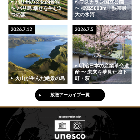
バリ州の文化的景観
ワスカラン国立公園
〜 バリ島 幸せを生む3
〜 標高5000m！熱帯最
つの源
大の氷河
2026.7.12
2026.7.5
明治日本の産業革命遺
産 〜 未来を夢見た城下
火山が生んだ絶景の島
町・萩
放送アーカイブ一覧