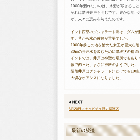
1000年涸れないのは、水源が尽きるこ
それは階段井戸も同じです。豊かな地下
が、人々に恵みを与えたのです。
インド西部のグジャラート州は、ダムが
す。昔から水の確保が重要でした。
1000年前この地を治めた女王が巨大な
30mの井戸水を汲むために階段状の構造
インドでは、井戸は神聖な場所でもあり
像で飾った、まさに神殿のようでした。
階段井戸はグジャラート州だけでも100
大切なオアシスになりました。
3月20日マチュピチュ歴史保護区