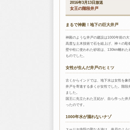
2016年3月13日放送
女王の階段井戸
まるで神殿！地下の巨大井戸
神殿のような井戸の建設は1000年前の
高度な土木技術で石を組上げ、神々の彫
壁や柱に使われた砂岩は、130km離れ
ものでした。
女性が生んだ井戸のヒミツ
古くからインドでは、地下水は女性を象
井戸を寄進する多くが女性でした。階段
ました。
国王に先立たれた王妃が、自ら作った井
ったのです。
1000年水が涸れないナゾ
スーリヤ寺院の聖なる池は、井戸のよう