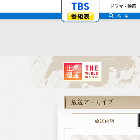
「TBSテレビ」ト
ドラマ・映画
番組表
検索