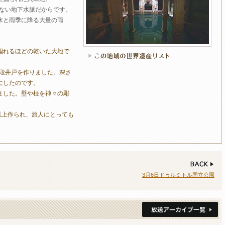
とない地下水脈だからです。
水と雨季に降る大量の雨
涸れるほどの乾いた大地で
階段井戸を作りました。深さ
にしたのです。
ました。壁や柱を神々の彫
以上作られ、旅人にとっても
3月6日ドゥルミトル国立公園