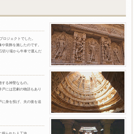
大プロジェクトでした。
像や装飾を施したのです。
た石切り場から牛車で運んだ
徴する神聖なもの。
井戸には悲劇の物語もあり
戸に身を投げ、夫の後を追
に掘られた人工池。