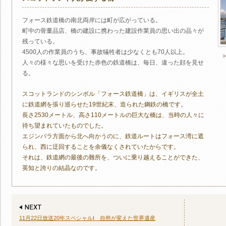
フォース鉄道橋の南北両岸には町が広がっている。
町中の骨董品店、橋の建設に携わった建設作業員の思い出の品々が
残っている。
4500人の作業員のうち、事故犠牲者は少なくとも70人以上。
人々の様々な思いを受けた赤色の鉄道橋は、毎日、違った顔を見せ
る。
スコットランドのシンボル「フォース鉄道橋」は、イギリスが全土
に鉄道網を張り巡らせた19世紀末、造られた鋼鉄の橋です。
長さ2530メートル、高さ110メートルの巨大な橋は、当時の人々に
待ち望まれていたものでした。
エジンバラ方面から北へ向かうのに、鉄道ルートはフォース湾に遮
られ、西に迂回することを余儀なくされていたからです。
それは、鉄道網の最後の難所を、ついに乗り越えることができた、
英知と誇りの結晶なのです。
11月22日放送20年スペシャルI 自然が変えた世界遺産