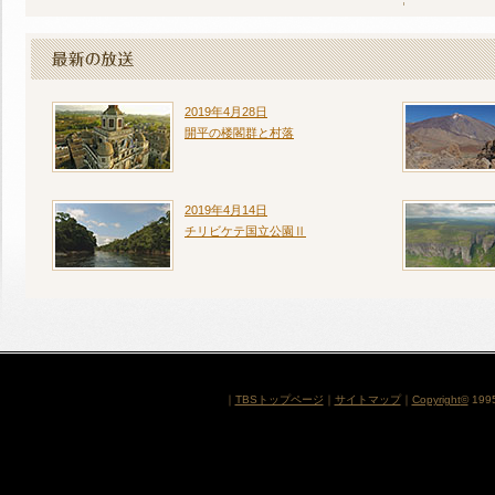
2019年4月28日
開平の楼閣群と村落
2019年4月14日
チリビケテ国立公園Ⅱ
｜
TBSトップページ
｜
サイトマップ
｜
Copyright
©
1995