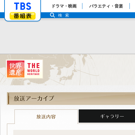
「TBSテレビ」トップページ
ドラマ・映画
バラエティ・音楽
番組表
検索