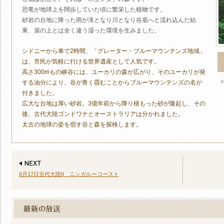
恐竜が地球上を闊歩していた頃に繁栄した植物です。
砂岩の台地に降った雨が滝となり川となり谷底へと流れ込んだ結
果、崖の上とは全く違う湿った環境を生みました。
シドニーから車で2時間、「グレーター・ブルーマウンテンズ地域」
は、市民が気軽に行ける世界遺産として人気です。
高さ300mもの峡谷には、ユーカリの森が広がり、そのユーカリが発
する油分により、谷が青く霞むことからブルーマウンテンズの名が
付きました。
広大な台地は厚い砂岩。3億年前から降り積もった砂が隆起し、その
後、古代大陸ゴンドワナとオーストラリアは分かれました。
太古の地球の姿を宿す谷と森を探検します。
6月17日古代大陸II ニンガルーコースト