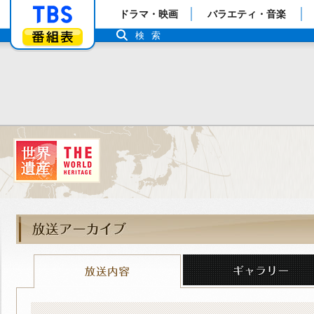
「TBSテレビ」トップページ
ドラマ・映画
バラエティ・音楽
番組表
検索