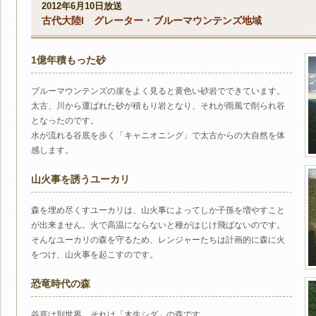
2012年6月10日放送
古代大陸I グレーター・ブルーマウンテンズ地域
1億年積もった砂
ブルーマウンテンズの崖をよく見ると黄色い砂岩でできています。
太古、川から運ばれた砂が積もり岩となり、それが雨風で削られ谷
となったのです。
水が流れる谷底を歩く「キャニオニング」で太古からの大自然を体
感します。
山火事を誘うユーカリ
森を埋め尽くすユーカリは、山火事によってしか子孫を増やすこと
が出来ません。火で高温にならないと種がはじけ飛ばないのです。
そんなユーカリの森を守るため、レンジャーたちは計画的に森に火
をつけ、山火事を起こすのです。
恐竜時代の森
谷底は別世界。それは「木生シダ」の森です。