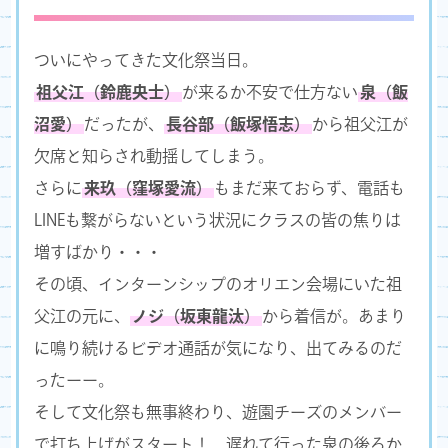
ついにやってきた文化祭当日。
祖父江（鈴鹿央士）
が来るか不安で仕方ない
泉（飯
沼愛）
だったが、
長谷部（飯塚悟志）
から祖父江が
欠席と知らされ動揺してしまう。
さらに
来玖（窪塚愛流）
もまだ来ておらず、電話も
LINEも繋がらないという状況にクラスの皆の焦りは
増すばかり・・・
その頃、インターンシップのオリエン会場にいた祖
父江の元に、
ノジ（坂東龍汰）
から着信が。あまり
に鳴り続けるビデオ通話が気になり、出てみるのだ
ったーー。
そして文化祭も無事終わり、遊園チーズのメンバー
で打ち上げがスタート！ 遅れて行った泉の後ろか