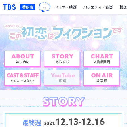
TBSグループキャラクター『ワクテ
「TBSテレビ｜ときめくときを。」トップページ
番組表
ドラマ・映画
バラエティ・音楽
報道
12.13-12.16
最終週
2021.