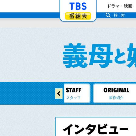
「TBSテレビ」ト
ドラマ・映画
番組表
検索
←
相関図
キャスト
スタッフ
原作紹介