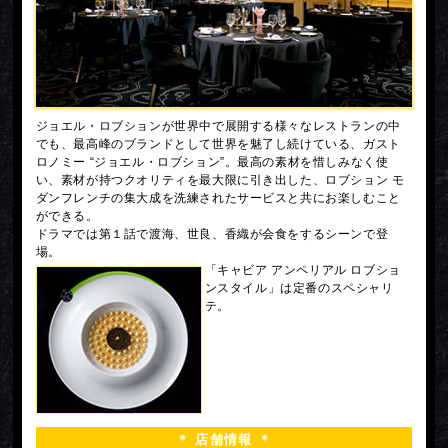
ジョエル・ロブションが世界中で展開する様々なレストランの中
でも、最高峰のブランドとして世界を魅了し続けている、ガスト
ロノミー “ジョエル・ロブション”。最高の素材を惜しみなく使
い、素材が持つクオリティを最大限に引き出した、ロブション モ
ダンフレンチの集大成を洗練されたサービスと共にお楽しむこと
ができる。
ドラマでは第１話で渡海、世良、香織が会食をするシーンで登
場。
「キャビア アンペリアル ロブショ
ンスタイル」は定番のスペシャリ
テ。
＊ 店舗情報 ＊