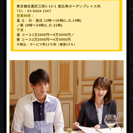
東京都目黒区三田1-13-1 恵比寿ガーデンプレイス内
TEL：
03-5424-1347
営業時間：
昼 土・日・祝日 12時〜16時(L.O.14時)
／夜 18時〜24時(L.O.21時)
予算：
昼 コース1万2000円〜4万5000円／
夜 コース2万2000円〜4万5000円
※税込・サービス料12％別（個室15％）