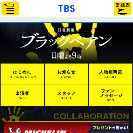
「TBSテレビ」トップページ
サイドメニュー
はじめに
お知らせ
人物相関図
INTRODUCTION
NEWS
CHART
ファン
出演者
スタッフ
メッセージ
CAST
STAFF
BBS
COLLABORATION