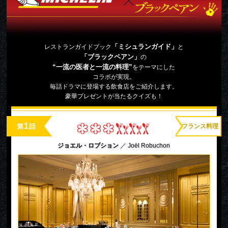
「ミシュランガイド」
レストランガイドブック
と
「ブラックペアン」
の
“一流の医者と一流の料理”
をテーマにした
コラボが実現。
毎話ドラマに登場する飲食店をご紹介します。
豪華プレゼントが当たるクイズも！
1
第
話
フランス料理
ジョエル・ロブション
／ Joël Robuchon