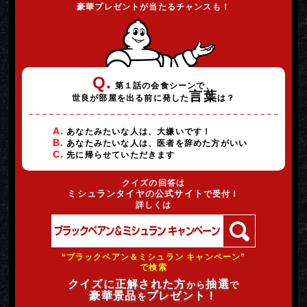
豪華プレゼントが当たるチャンスも！
Q.
第１話の会食シーンで、
言葉
世良が部屋を出る前に発した
は？
A.
あなたみたいな人は、大嫌いです！
B.
あなたみたいな人は、医者を辞めた方がいい
C.
先に帰らせていただきます
クイズの回答は
ミシュランタイヤの公式サイト
で受付！
詳しくは
“ブラックペアン＆ミシュラン キャンペーン”
で検索
クイズに正解された方
抽選
から
で
豪華景品
プレゼント！
を