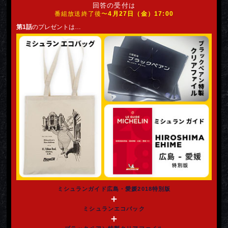
回答の受付
は
番組放送終了後〜
4月27日（金）17:00
第1話
のプレゼントは…
ミシュランガイド
広島・愛媛2018特別版
＋
ミシュランエコバック
＋