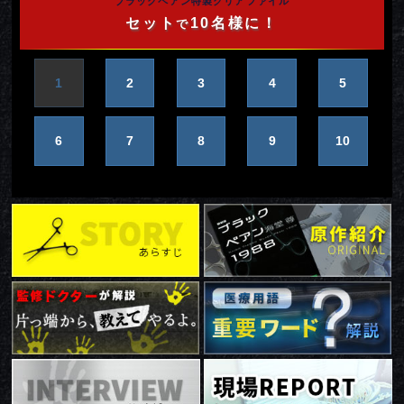
ブラックペアン特製
クリアファイル
セット
10名様に！
で
1
2
3
4
5
6
7
8
9
10