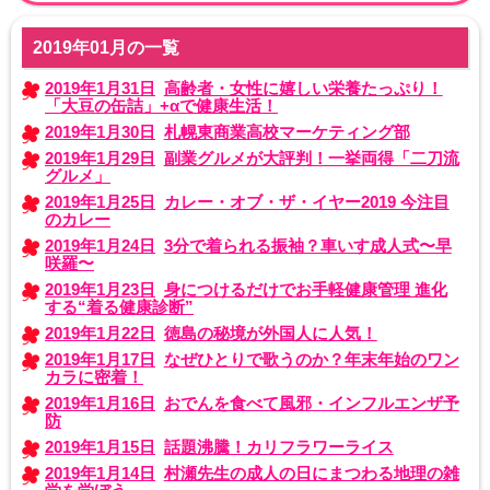
2019年01月の一覧
2019年1月31日
高齢者・女性に嬉しい栄養たっぷり！
「大豆の缶詰」+αで健康生活！
2019年1月30日
札幌東商業高校マーケティング部
2019年1月29日
副業グルメが大評判！一挙両得「二刀流
グルメ」
2019年1月25日
カレー・オブ・ザ・イヤー2019 今注目
のカレー
2019年1月24日
3分で着られる振袖？車いす成人式〜早
咲羅〜
2019年1月23日
身につけるだけでお手軽健康管理 進化
する“着る健康診断”
2019年1月22日
徳島の秘境が外国人に人気！
2019年1月17日
なぜひとりで歌うのか？年末年始のワン
カラに密着！
2019年1月16日
おでんを食べて風邪・インフルエンザ予
防
2019年1月15日
話題沸騰！カリフラワーライス
2019年1月14日
村瀬先生の成人の日にまつわる地理の雑