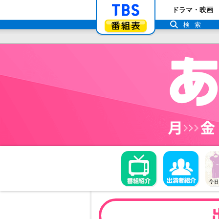
「TBSテレビ」ト
ドラマ・映画
番組表
検索