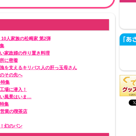
 10人家族の松﨑家 第2弾
集
い家政婦の作り置き料理
所に密着
漁を支えるキリバス人の肝っ玉母さん
のその先へ
○特集
工場に潜入！
い風景はいま…
特集
間営業の喫茶店
！幻のパン