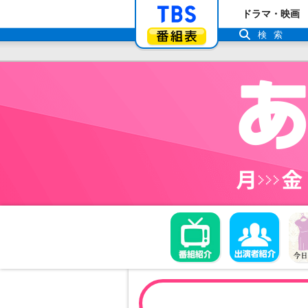
「TBSテレビ」ト
ドラマ・映画
番組表
検索