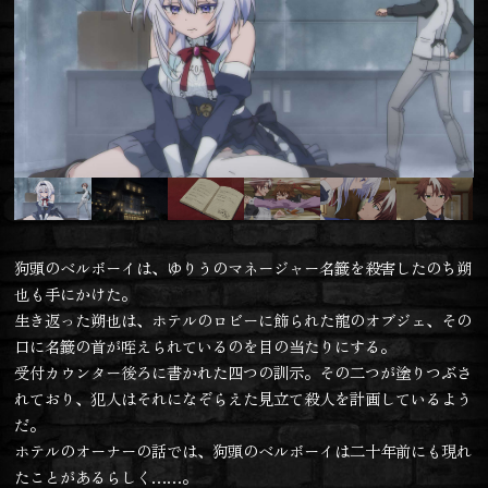
狗頭のベルボーイは、ゆりうのマネージャー名籤を殺害したのち朔
也も手にかけた。
生き返った朔也は、ホテルのロビーに飾られた龍のオブジェ、その
口に名籤の首が咥えられているのを目の当たりにする。
受付カウンター後ろに書かれた四つの訓示。その二つが塗りつぶさ
れており、犯人はそれになぞらえた見立て殺人を計画しているよう
だ。
ホテルのオーナーの話では、狗頭のベルボーイは二十年前にも現れ
たことがあるらしく……。