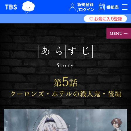
TBSグループキャラクター『ワクティ』
TBSテレビ｜ときめくときを。
番組表
MENU →
あ
ら
す
じ
Story
5
第
話
クーロンズ・ホテルの殺人鬼・後編