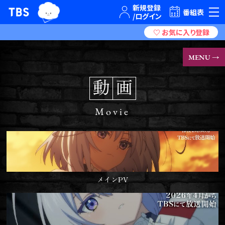
TBSグループキャラクター『ワクティ』
TBSテレビ｜ときめくときを。
番組表
MENU →
動
画
Movie
メインPV