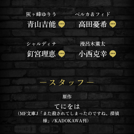
灰ヶ峰ゆりう
ベルカ＆フィド
青山吉能
高田憂希
シャルディナ
漫呂木薫太
釘宮理恵
小西克幸
スタッフ
原作
てにをは
（MF文庫J「また殺されてしまったのですね、探偵
様」/KADOKAWA刊）