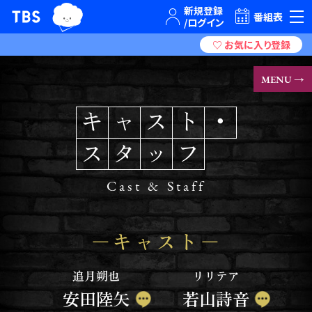
TBSグループキャラクター『ワクティ』
TBSテレビ｜ときめくときを。
番組表
MENU →
キ
ャ
ス
ト
・
ス
タ
ッ
フ
Cast & Staff
キャスト
追月朔也
リリテア
安田陸矢
若山詩音