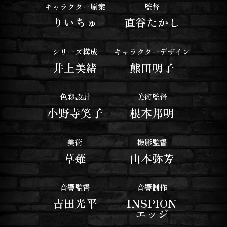
キャラクター原案
監督
りいちゅ
直谷たかし
シリーズ構成
キャラクターデザイン
井上美緒
熊田明子
色彩設計
美術監督
小野寺笑子
根本邦明
美術
撮影監督
草薙
山本弥芳
音響監督
音響制作
吉田光平
INSPION
エッジ