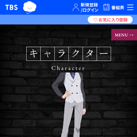
TBSグループキャラクター『ワクティ』
TBSテレビ｜ときめくときを。
番組表
MENU →
キ
ャ
ラ
ク
タ
ー
Character