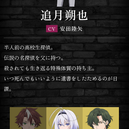
追月朔也
安田陸矢
CV
半人前の高校生探偵。
伝説の名探偵を父に持つ。
殺されても生き返る特殊体質の持ち主。
いつ死んでもいいように遺書をしたためるのが日
課。