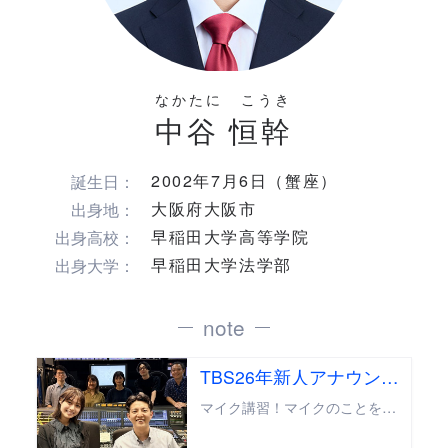
なかたに こうき
中谷 恒幹
2002年7月6日（蟹座）
誕生日：
大阪府大阪市
出身地：
早稲田大学高等学院
出身高校：
早稲田大学法学部
出身大学：
note
TBS26年新人アナウンサー
マイク講習！マイクのことをもっと知