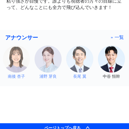
粘り強さが自慢です。誰よりも視聴者の方々の目線に立
って、どんなことにも全力で飛び込んでいきます！
アナウンサー
» 一覧
南後 杏子
浦野 芽良
長尾 翼
中谷 恒幹
ページトップへ戻る