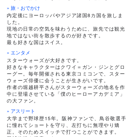
» 旅・おでかけ
内定後にヨーロッパやアジア諸国8カ国を旅しま
した。
現地の日常の空気を味わうために、旅先では観光
地ではない街を散歩するのが好きです。
最も好きな国はスイス。
» エンタメ
スターウォーズが大好きです。
好きなキャラクターはクワイ＝ガン・ジンとグロ
ーグー。毎年開催される東京コミコンで、スター
ウォーズ俳優に会うことが生きがいです。
作者の堀越耕平さんがスターウォーズの地名を作
中に登場させている「僕のヒーローアカデミア」
の大ファン。
» アスリート
大学まで野球歴15年。阪神ファンで、鳥谷敬選手
に憧れてショートを守り、左打ちに無理やり矯
正。そのためスイッチで打つことができます。