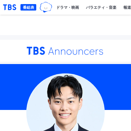
TBSグループキャラクター『ワクテ
「TBSテレビ｜ときめくときを。」トップページ
番組表
ドラマ・映画
バラエティ・音楽
報道