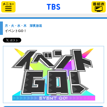
「TBSテレビ」トップ
サイドメニュー
月・火・水・木 深夜放送
イベントGO！