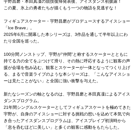
宇野昌磨・本田真凜の競技復帰発表後、アイスダンス初披露！
この夏、氷上の勇者たちが描くもう一つの物語を見逃すな！
フィギュアスケーター・宇野昌磨がプロデュースするアイスショー
「Ice Brave」。
2025年6月に開幕した本シリーズは、3作品を通して半年以上にわ
たり全国を巡った。
100分間ノンストップ、宇野が“仲間”と称するスケーターとともに
持てる力の全てをぶつけて滑り、その熱に呼応するように観客の声
援が会場を包み込む。観客とスケーターが一体となってつくり上げ
る、まるで音楽ライブのような本シリーズは、「こんなアイスショ
ーは見たことがない」と全国に強い衝撃を与えた。
新たなシーズンの軸となるのは、宇野昌磨と本田真凜によるアイス
ダンスプログラム。
21年間シングルスケーターとしてフィギュアスケートを極めてきた
宇野が、自身のアイスショーに対する挑戦の想いを込めて本気で向
き合ったアイスダンスプログラムは、アイスブレイブ初演時から
「息を呑むほどに美しい」と多くの観客に感動をもたらした。