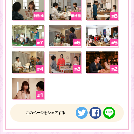
ツイートする
シェアする
LINE
このページをシェアする