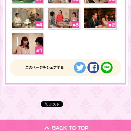
ツイートする
シェアする
LINE
このページをシェアする