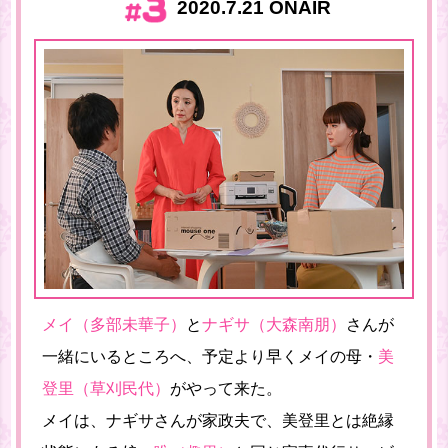
2020.7.21 ONAIR
メイ（多部未華子）
と
ナギサ（大森南朋）
さんが
一緒にいるところへ、予定より早くメイの母・
美
登里（草刈民代）
がやって来た。
メイは、ナギサさんが家政夫で、美登里とは絶縁