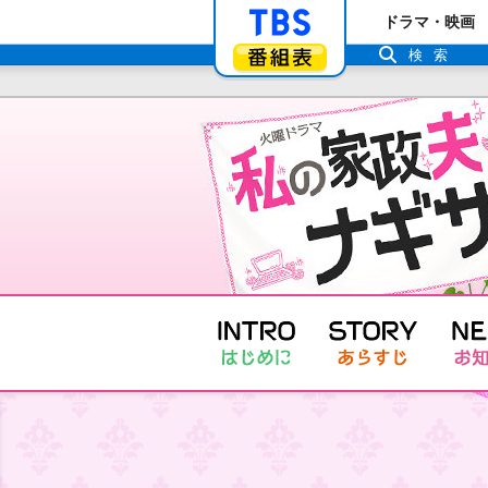
「TBSテレビ」ト
ドラマ・映画
番組表
検索