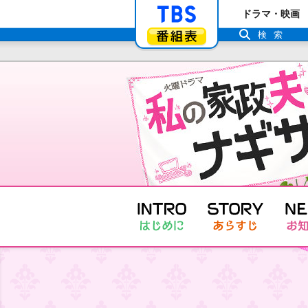
「TBSテレビ」ト
ドラマ・映画
番組表
検索