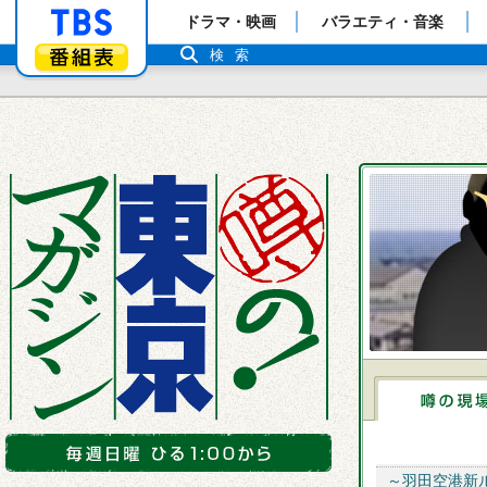
「TBSテレビ」トップページ
ドラマ・映画
バラエティ・音楽
番組表
検索
～羽田空港新