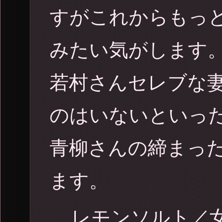
すがこれからもっ
みたい気がします
若村さんセレブな
のはいないといっ
青柳さんの締まっ
ます。
レモンソルト／女性 (4