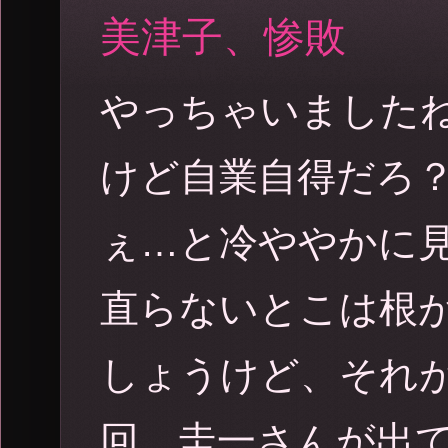
美津子、惨敗
やっちゃいました
けど自業自得だろ
ぇ…と冷ややかに
直らないとこは根
しょうけど、それ
回、圭一さんが出