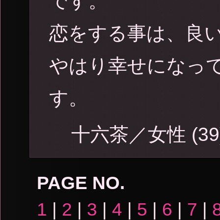
です。
恋をする事は、良
やはり幸せになっ
す。
十六茶／女性 (39) 2
PAGE NO.
1
|
2
|
3
|
4
|
5
|
6
|
7
|