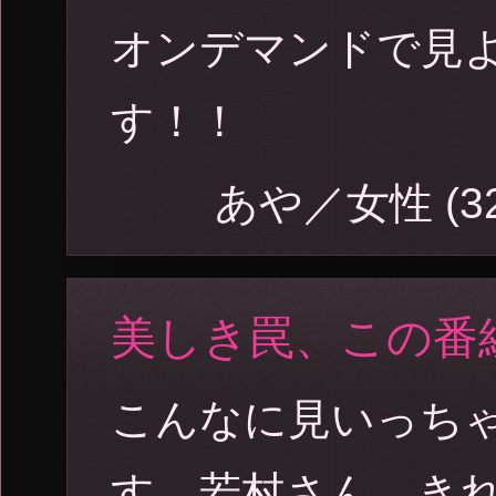
オンデマンドで見
す！！
あや／女性 (32) 
美しき罠、この番
こんなに見いっち
す。若村さん、き