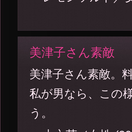
美津子さん素敵
美津子さん素敵。
私が男なら、この
う。