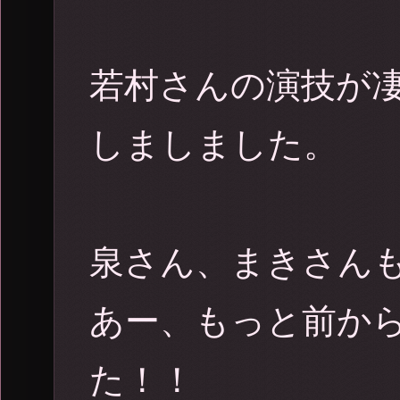
若村さんの演技が
しましました。
泉さん、まきさん
あー、もっと前か
た！！