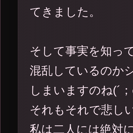
てきました。
そして事実を知っ
混乱しているのか
しまいますのね(´；
それもそれで悲し
私は二人には絶対