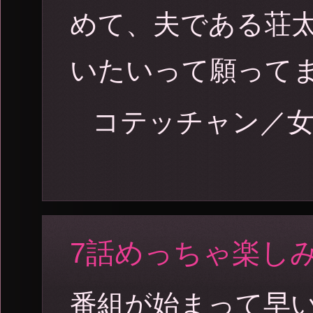
めて、夫である荘
いたいって願って
コテッチャン／女性 (3
7話めっちゃ楽し
番組が始まって早