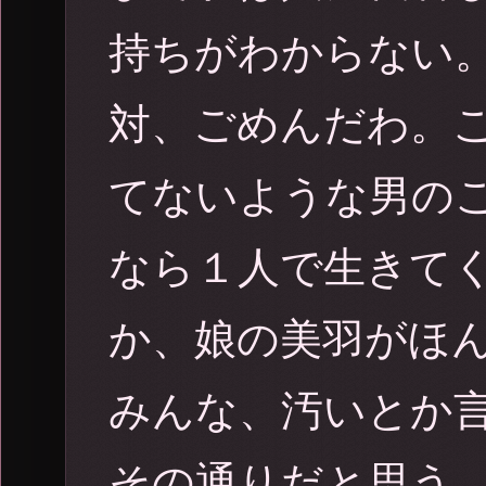
持ちがわからない
対、ごめんだわ。
てないような男の
なら１人で生きて
か、娘の美羽がほ
みんな、汚いとか
その通りだと思う