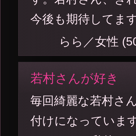
今後も期待してま
らら／女性 (50) 
若村さんが好き
毎回綺麗な若村さ
付けになっていま