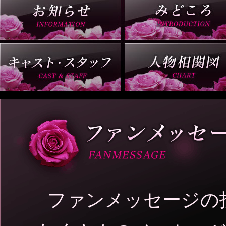
ファンメッセージの