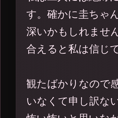
す。確かに圭ちゃ
深いかもしれませ
合えると私は信じ
観たばかりなので
いなくて申し訳な