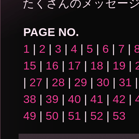
たくさんのメッセー
PAGE NO.
1
|
2
|
3
|
4
|
5
|
6
|
7
|
15
|
16
|
17
|
18
|
19
|
|
27
|
28
|
29
|
30
|
31
38
|
39
|
40
|
41
|
42
|
49
|
50
|
51
|
52
|
53