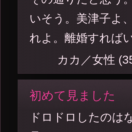
いそう。美津子よ
れよ。離婚すれば
カカ／女性 (35) 
初めて見ました
ドロドロしたのは