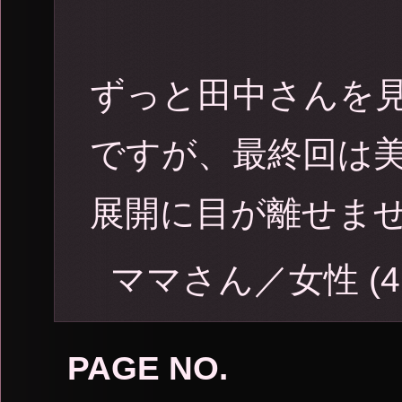
ずっと田中さんを
ですが、最終回は
展開に目が離せま
ママさん／女性 (47) 2
PAGE NO.