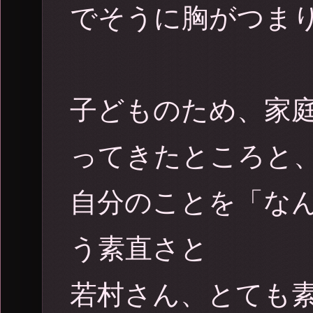
でそうに胸がつま
子どものため、家
ってきたところと
自分のことを「な
う素直さと
若村さん、とても