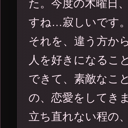
た。今度の木曜日
すね…寂しいです
それを、違う方から
人を好きになるこ
できて、素敵なこ
の、恋愛をしてき
立ち直れない程の