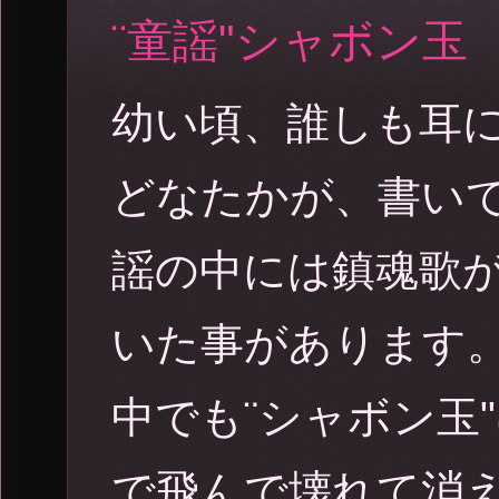
¨童謡"シャボン玉
幼い頃、誰しも耳
どなたかが、書い
謡の中には鎮魂歌
いた事があります
中でも¨シャボン玉
で飛んで壊れて消