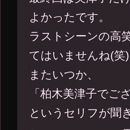
よかったです。
ラストシーンの高
てはいませんね(笑)
またいつか、
「柏木美津子でご
というセリフが聞