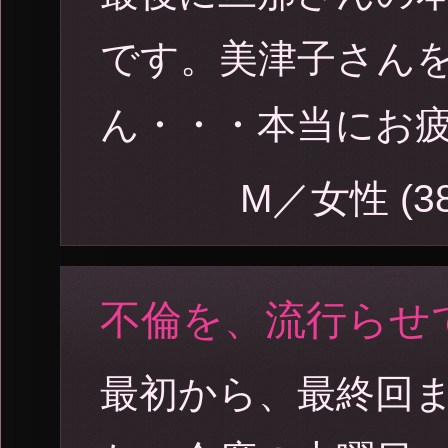
です。美津子さん
ん・・・本当にお
M／女性 (38)
不倫を、流行らせ
最初から、最終回