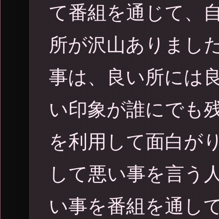
て番組を通じて、
所が沢山ありまし
事は、良い所には
い印象が誰にでも
を利用して面白が
して悪い事を言う
い事を番組を通し