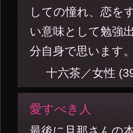
しての憧れ、恋を
い意味として勉強
分自身で思います
十六茶／女性 (39) 2
愛すべき人
最後に旦那さんの