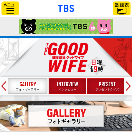
「TBSテレビ」トップ
サイドメニュー
TBSテレビ：日
2019年1
←
フォトギャラリー
インタビュー
プレゼントクイズ
フォトギ