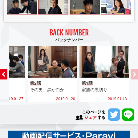
バックナンバー
第2話
第1話
その男、黒か白か
家族の裏切り
2019.01.27
2019.01.20
2019.01.13
このページ
ツイー