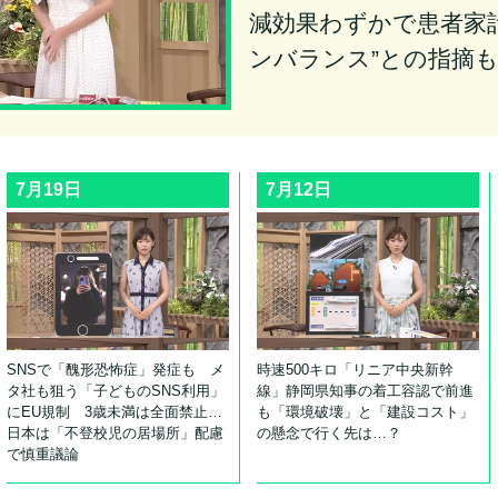
減効果わずかで患者家
ンバランス”との指摘
7月19日
7月12日
SNSで「醜形恐怖症」発症も メ
時速500キロ「リニア中央新幹
タ社も狙う「子どものSNS利用」
線」静岡県知事の着工容認で前進
にEU規制 3歳未満は全面禁止…
も「環境破壊」と「建設コスト」
日本は「不登校児の居場所」配慮
の懸念で行く先は…？
で慎重議論