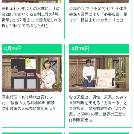
長期金利29年ぶりの水準に… ｢借
現場の“ナフサ不足”なぜ？ 全体量
金2倍｣で迫りくる金利上昇の｢悪
確保も業界により「必要な形」足
循環｣とは? 過去には国債売られ政
りず…目詰まりのカラクリとは
権が44日間で崩壊した例も…
4月26日
4月19日
高市総理「もう時代は変わっ
なぜ天皇は「男性・男系」のみ？
た」“殺傷力ある武器輸出”解禁
皇室制度を支える「万世一系」と
防衛政策の大転換に歯止めは？
皇室典範 皇室数維持の「2つの
案」と600年の壁…世界の王室で
は制度変更も