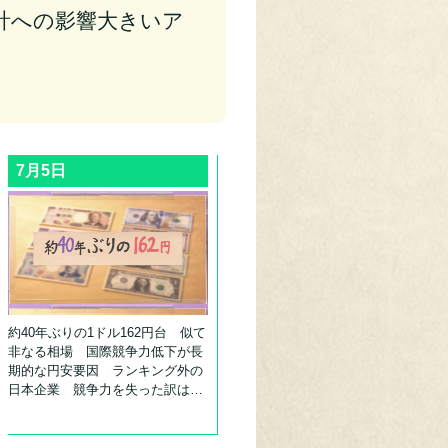
計への影響大きいア
も
7月5日
約40年ぶりの1ドル162円台 似て
非なる相場 国際競争力低下が長
期的な円安要因 ランキング外の
日本企業 競争力を失った訳は…