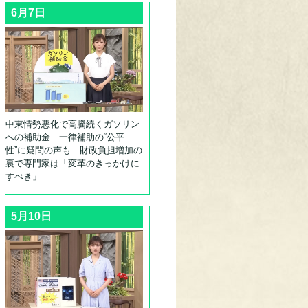
6月7日
中東情勢悪化で高騰続くガソリン
への補助金…一律補助の“公平
性”に疑問の声も 財政負担増加の
裏で専門家は「変革のきっかけに
すべき」
5月10日