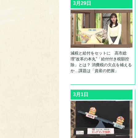
3月29日
減税と給付をセットに 高市総
理“改革の本丸”「給付付き税額控
除」とは？ 消費税の欠点を補える
か…課題は「資産の把握」
3月1日