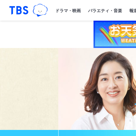
TBSグループキャラクター『ワクティ
「TBSテレビ｜ときめくときを。」トップペー
ドラマ・映画
バラエティ・音楽
報