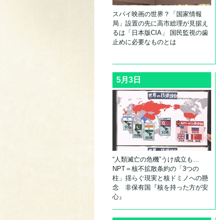
スパイ映画の世界？「国家情報
局」設置の先に高市総理が見据え
るは「日本版CIA」 国民監視の歯
止めに必要なものとは
5月3日
“人類滅亡の危機”うけ成立も…
NPT＝核不拡散条約の「3つの
柱」揺らぐ現実と核ドミノへの懸
念 非保有国『核を持った方が安
心』