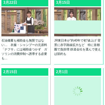
3月22日
3月15日
石油備蓄も補助金も無限ではな
JR東日本が“約40年で初”値上げ 背
い… 衣服・シャンプーの元原料
景に赤字路線拡大など 特に首都
「ナフサ」には補助金つかず ガ
圏で負担増 鉄道会社を選んで使え
ソリンの消費抑制へ誘導する必要
ば節約も
も…
2月15日
2月1日