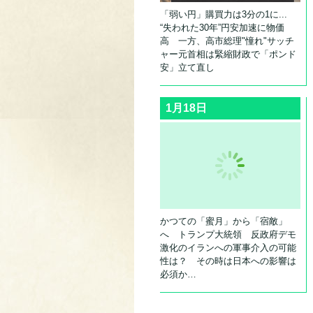
「弱い円」購買力は3分の1に...
“失われた30年”円安加速に物価
高 一方、高市総理"憧れ"サッチ
ャー元首相は緊縮財政で「ポンド
安」立て直し
1月18日
かつての「蜜月」から「宿敵」
へ トランプ大統領 反政府デモ
激化のイランへの軍事介入の可能
性は？ その時は日本への影響は
必須か…