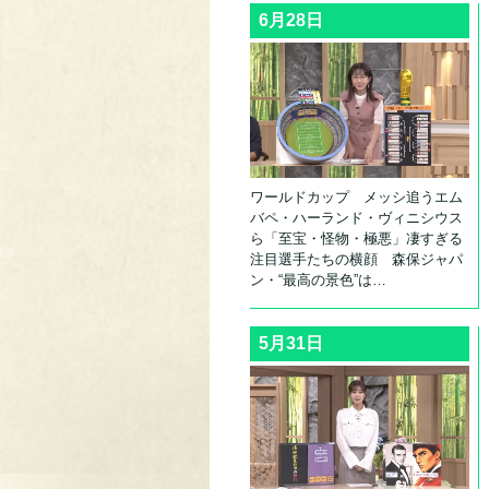
6月28日
ワールドカップ メッシ追うエム
バペ・ハーランド・ヴィニシウス
ら「至宝・怪物・極悪」凄すぎる
注目選手たちの横顔 森保ジャパ
ン・“最高の景色”は…
5月31日