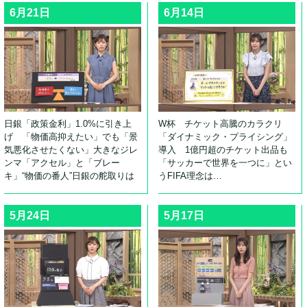
6月21日
6月14日
日銀「政策金利」1.0%に引き上
W杯 チケット高騰のカラクリ
げ 「物価高抑えたい」でも「景
「ダイナミック・プライシング」
気悪化させたくない」大きなジレ
導入 1億円超のチケット出品も
ンマ「アクセル」と「ブレー
「サッカーで世界を一つに」とい
キ」“物価の番人”日銀の舵取りは
うFIFA理念は…
5月24日
5月17日