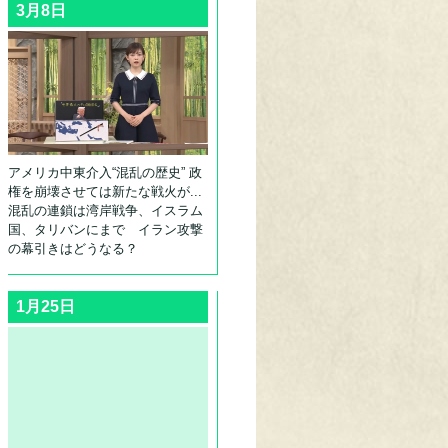
3月8日
アメリカ中東介入“混乱の歴史” 政
権を崩壊させては新たな戦火が...
混乱の連鎖は湾岸戦争、イスラム
国、タリバンにまで イラン攻撃
の幕引きはどうなる？
1月25日