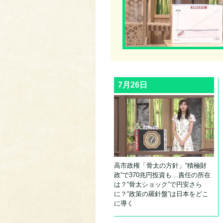
7月26日
高市政権「骨太の方針」“積極財
政”で370兆円投資も…責任の所在
は？“骨太ショック”で円安さら
に？“政策の羅針盤”は日本をどこ
に導く