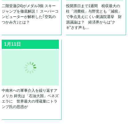
二階堂蓮(24)がメダル3個 スキー
投開票日まで1週間 税収最大の
ジャンプを徹底解説！ スーパーコ
柱「消費税」与野党とも「減税」
ンピューターが解析した｢空気の
で争点見えにくい衆議院選挙 財
つかみ方｣とは？
源議論は？ 経済界からは“ク
ギ”さす声も…
1月11日
中南米への軍事介入を繰り返すア
メリカ 鉾先は「石油大国」ベネズ
エラに 世界最大の埋蔵量にトラ
ンプ氏の思惑が